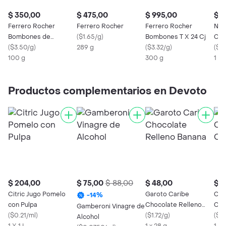
$ 350,00
$ 475,00
$ 995,00
$ 9
Ferrero Rocher
Ferrero Rocher
Ferrero Rocher
Neu
Bombones de
(
$1.65/g
)
Bombones T X 24 Cj
Cho
Chocolate
(
$3.50/g
)
289 g
(
$3.32/g
)
(
$1.
100 g
300 g
1 x 
Productos complementarios en Devoto
$ 204,00
$ 75,00
$ 88,00
$ 48,00
$ 1
Citric Jugo Pomelo
Garoto Caribe
Cof
-
14
%
con Pulpa
Chocolate Relleno
Cac
Gamberoni Vinagre de
(
$0.21/ml
)
Banana
(
$1.72/g
)
(
$1.
Alcohol