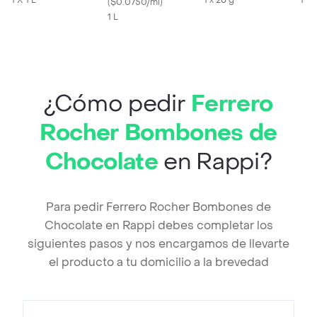
1 X 1 L
1 x 28 g
1 x 
(
$0.0750/ml
)
1 L
¿Cómo pedir
Ferrero
Rocher Bombones de
Chocolate
en Rappi?
Para pedir Ferrero Rocher Bombones de
Chocolate en Rappi debes completar los
siguientes pasos y nos encargamos de llevarte
el producto a tu domicilio a la brevedad