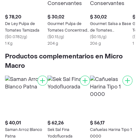
$ 78,20
$ 30,02
$ 30,02
$ 3
De Ley Pulpa de
Gourmet Pulpa de
Gourmet Salsa a Base
Gou
Tomates Tamizada
Tomates Concentrada
de Tomates
Tom
(
$0.0782/g
)
sin Sal Agregada ni
(
$0.15/g
)
Napolitana sin
(
$0.15/g
)
(
$0.
1 Kg
Conservantes
204 g
Conservantes
206 g
1 X
Productos complementarios en Micro
Macro
$ 40,01
$ 62,26
$ 56,17
Saman Arroz Blanco
Sek Sal Fina
Cañuelas Harina Tipo 1
Patna
Yodofluorada
0000