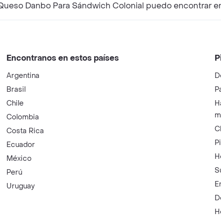
Queso Danbo Para Sándwich Colonial puedo encontrar e
Encontranos en estos países
P
Argentina
D
Brasil
P
Chile
H
m
Colombia
C
Costa Rica
P
Ecuador
H
México
S
Perú
E
Uruguay
D
H