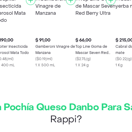
190,00
$ 91,00
$ 66,00
$ 215,0
piter Insecticida
Gamberoni Vinagre de
Top Line Goma de
Cabral d
rosol Mata Todo
Manzana
Mascar Seven Red
mate
0.48/ml
)
(
$0.19/ml
)
Berry Ultra
(
$2.75/g
)
(
$0.22/g
)
X 400 mL
1 X 500 mL
1 X 24 g
1 Kg
a Pochía Queso Danbo Para S
Rappi?