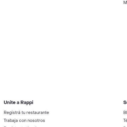
M
Unite a Rappi
S
Registrá tu restaurante
B
Trabaja con nosotros
T