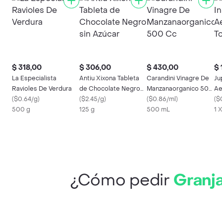
$ 318,00
$ 306,00
$ 430,00
$ 
La Especialista
Antiu Xixona Tableta
Carandini Vinagre De
Ju
Ravioles De Verdura
de Chocolate Negro
Manzanaorganico 500
Ae
(
$0.64/g
)
sin Azúcar
(
$2.45/g
)
Cc
(
$0.86/ml
)
(
$
500 g
125 g
500 mL
1 
¿Cómo pedir
Granj