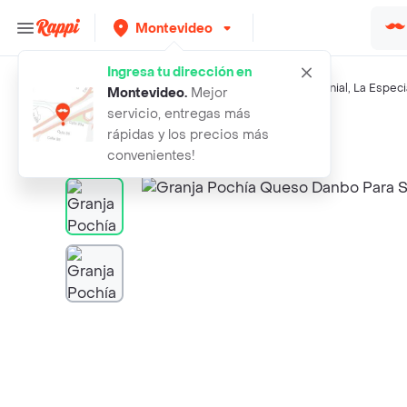
Montevideo
Ingresa tu dirección en
Búsquedas relacionadas:
Quesos frescos
,
Farming
,
Colonial
,
La Especi
Montevideo
.
Mejor
servicio, entregas más
Rappi
granja pochia queso danbo para sand
rápidas y los precios más
convenientes!