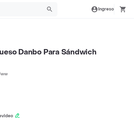
Ingreso
Queso Danbo Para Sándwich
/
ww
evideo