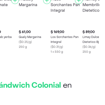
0
$ 61,00
$ 169,00
$ 89,00
iab yerba
Qualy Margarina
Los Sorchantes Pan
Limay Dulce Mem
(
$0.25/g
)
Integral
Dietetico Bj
250 g
(
$0.31/g
)
(
$0.36/g
)
1 x 550 g
250 g
ándwich Colonial
en