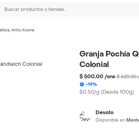
alista
,
Antiu Xixona
Granja Pochía 
Colonial
$ 500,00
/
ww
$ 620,00
-
19
%
$0.50/g
(
Desde 100g
)
Devoto
Disponible en
Mont