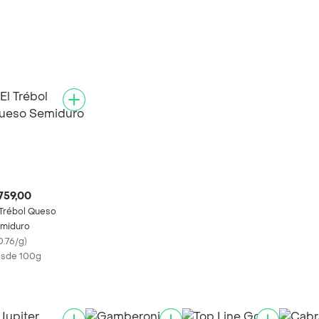
759,00
 Trébol Queso
miduro
0.76/g
)
sde 100g