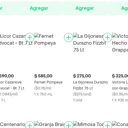
r
Agregar
Agregar
Ag
590,00
$ 585,00
$ 275,00
$ 325,0
cor Cazanove
Fernet Pompeya
La Gijonesa Durazno
Victoria 
vocat - Bt .7 Lt
(
$0.78/ml
)
Fizzbt .75 Lt
con Grap
0.0843/ml
)
1 X 750 mL
(
$275/und
)
(
$0.35/m
 7 L
1 Und
1 X 935 