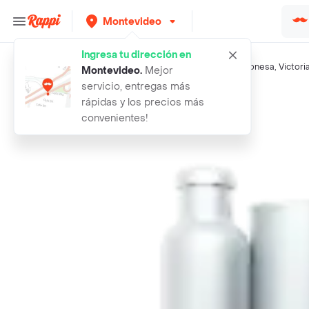
Montevideo
Ingresa tu dirección en
Búsquedas relacionadas:
Otros licores
,
Cazanove
,
La Gijonesa
,
Victori
Montevideo
.
Mejor
servicio, entregas más
Rappi
grappa pompeya bt
rápidas y los precios más
convenientes!