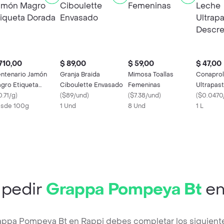
710,00
$ 89,00
$ 59,00
$ 47,00
ntenario Jamón
Granja Braida
Mimosa Toallas
Conaprol
gro Etiqueta
Ciboulette Envasado
Femeninas
Ultrapas
rada
0.71/g
)
(
$89/und
)
(
$7.38/und
)
Descrem
(
$0.0470
sde 100g
1 Und
8 Und
1 L
pedir
Grappa Pompeya Bt
en
appa Pompeya Bt en Rappi debes completar los siguient