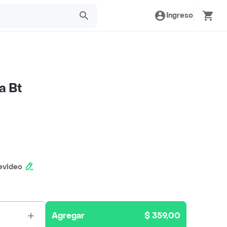
Ingreso
a Bt
evideo
Agregar
$ 359,00