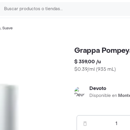
a
,
Suave
Grappa Pompey
$ 359,00
/
u
$0.39/ml
(
935 mL
)
Devoto
Disponible en
Mont
1