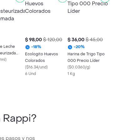
$ 98,00
$ 120,00
$ 36,00
$ 45,00
e Leche
-
18
%
-
20
%
teurizada
Ecologito Huevos
Harina de Trigo Tipo
ada
/ml
)
Colorados
000 Precio Líder
(
$16.34/und
)
(
$0.0360/g
)
6 Und
1 Kg
 Rappi?
es pasos y nos