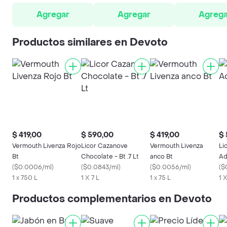
Agregar
Agregar
Agrega
Productos similares en Devoto
$ 419,00
$ 590,00
$ 419,00
$ 
Vermouth Livenza Rojo
Licor Cazanove
Vermouth Livenza
Li
Bt
Chocolate - Bt .7 Lt
anco Bt
Ad
(
$0.0006/ml
)
(
$0.0843/ml
)
(
$0.0056/ml
)
(
$
1 x 750 L
1 X 7 L
1 x 75 L
1 X
Productos complementarios en Devoto