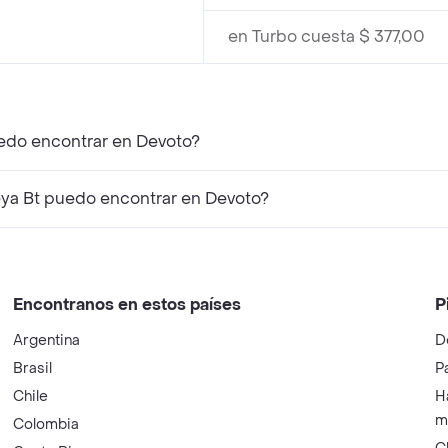
en Turbo cuesta $ 377,00
edo encontrar en Devoto?
a Bt puedo encontrar en Devoto?
Encontranos en estos países
P
Argentina
D
Brasil
P
Chile
H
m
Colombia