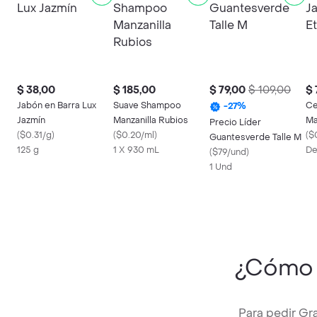
$ 38,00
$ 185,00
$ 79,00
$ 109,00
$ 
Jabón en Barra Lux
Suave Shampoo
Ce
-
27
%
Jazmín
Manzanilla Rubios
Ma
Precio Líder
(
$0.31/g
)
(
$0.20/ml
)
Do
(
$
Guantesverde Talle M
125 g
1 X 930 mL
De
(
$79/und
)
1 Und
¿Cómo 
Para pedir Gr