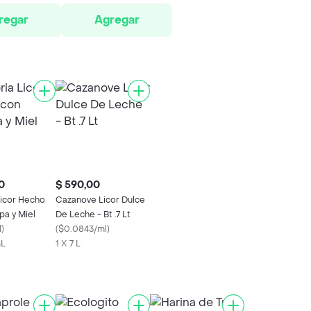
regar
Agregar
0
$ 590,00
Licor Hecho
Cazanove Licor Dulce
pa y Miel
De Leche - Bt .7 Lt
l
)
(
$0.0843/ml
)
mL
1 X 7 L