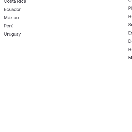
C
Costa Rica
P
Ecuador
H
México
S
Perú
E
Uruguay
D
H
M