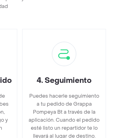
edad
dido
4
.
Seguimiento
de
Puedes hacerle seguimiento
bes
a tu pedido de Grappa
n,
Pompeya Bt a través de la
go y
aplicación. Cuando el pedido
n
esté listo un repartidor te lo
llevará al lugar de destino.