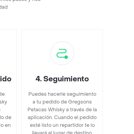
edad
dido
4
.
Seguimiento
de
Puedes hacerle seguimiento
sky
a tu pedido de Gregsons
u
Petacas Whisky a través de la
do de
aplicación. Cuando el pedido
do en
esté listo un repartidor te lo
llevará al lugar de destino.