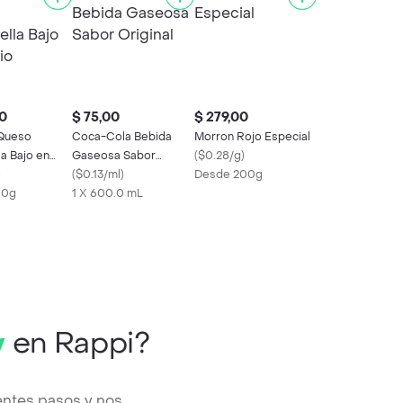
0
$ 75,00
$ 279,00
Queso
Coca-Cola Bebida
Morron Rojo Especial
a Bajo en
Gaseosa Sabor
(
$0.28/g
)
)
Original
(
$0.13/ml
)
Desde 200g
00g
1 X 600.0 mL
y
en Rappi?
entes pasos y nos