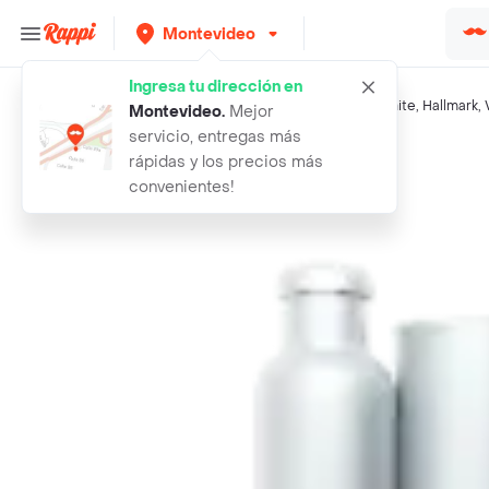
Montevideo
Ingresa tu dirección en
Búsquedas relacionadas:
Whiskys
,
Gregsons
,
Black & White
,
Hallmark
,
Montevideo
.
Mejor
servicio, entregas más
Rappi
gregsons petacas whisky
rápidas y los precios más
convenientes!