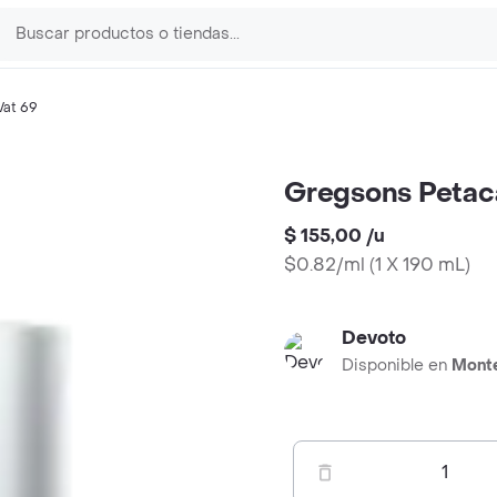
Vat 69
Gregsons Petac
$ 155,00
/
u
$0.82/ml
(
1 X 190 mL
)
Devoto
Disponible en
Mont
1