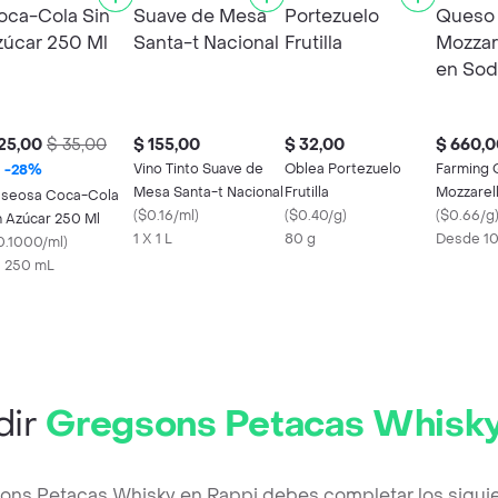
25,00
$ 35,00
$ 155,00
$ 32,00
$ 660,0
Vino Tinto Suave de
Oblea Portezuelo
Farming 
-
28
%
Mesa Santa-t Nacional
Frutilla
Mozzarell
seosa Coca-Cola
(
$0.16/ml
)
(
$0.40/g
)
Sodio
(
$0.66/g
n Azúcar 250 Ml
1 X 1 L
80 g
Desde 1
0.1000/ml
)
X 250 mL
dir
Gregsons Petacas Whisk
ons Petacas Whisky en Rappi debes completar los sigui