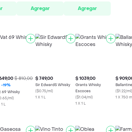
r
Agregar
Agregar
649,00
$ 810,00
$ 749,00
$ 1039,00
$ 909,0
Sir EdwardS Whisky
Grants Whisky
Ballantin
-
19
%
(
$0.75/ml
)
Escoces
(
$1.22/ml
t 69 Whisky
1 X 1 L
(
$1.04/ml
)
1 X 750 
0.65/ml
)
1 X 1 L
 1 L