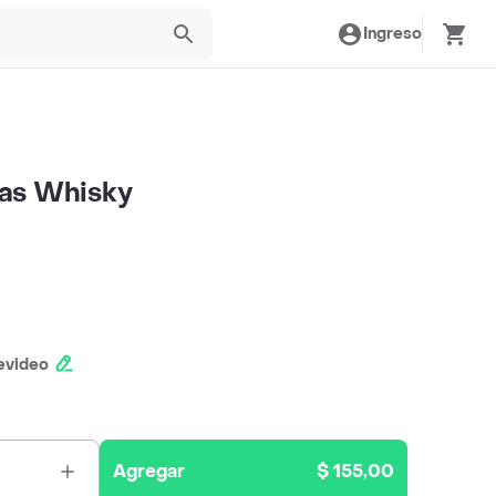
Ingreso
as Whisky
evideo
Agregar
$ 155,00