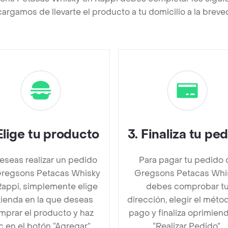
argamos de llevarte el producto a tu domicilio a la brev
Elige tu producto
3
.
Finaliza tu pe
deseas realizar un pedido
Para pagar tu pedido 
regsons Petacas Whisky
Gregsons Petacas Whi
Rappi, simplemente elige
debes comprobar t
 tienda en la que deseas
dirección, elegir el méto
mprar el producto y haz
pago y finaliza oprimien
ic en el botón “Agregar”.
“Realizar Pedido”.