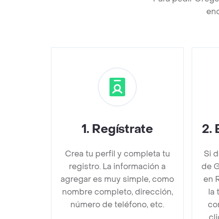
enc
1
.
Regístrate
2
.
Crea tu perfil y completa tu
Si 
registro. La información a
de G
agregar es muy simple, como
en 
nombre completo, dirección,
la
número de teléfono, etc.
co
cl