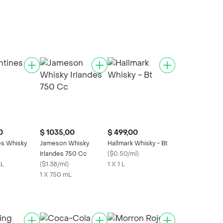
0
$ 1035,00
$ 499,00
es Whisky
Jameson Whisky
Hallmark Whisky - Bt
)
Irlandes 750 Cc
(
$0.50/ml
)
mL
(
$1.38/ml
)
1 X 1 L
1 X 750 mL