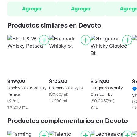
Agregar
Agregar
Agrega
Productos similares en Devoto
$ 199,00
$ 135,00
$ 549,00
$ 
Black & White Whisky
Hallmark Whisky pt
Gregsons Whisky
Petaca
(
$0.68/ml
)
Clasico - Bt
Va
(
$1/ml
)
1 x 200 mL
(
$0.0057/ml
)
(
$
1 X 200 mL
97 L
1 X
Productos complementarios en Devoto