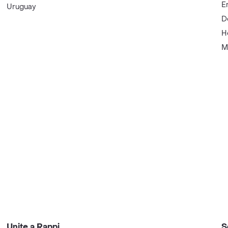
E
Uruguay
D
H
M
Unite a Rappi
S