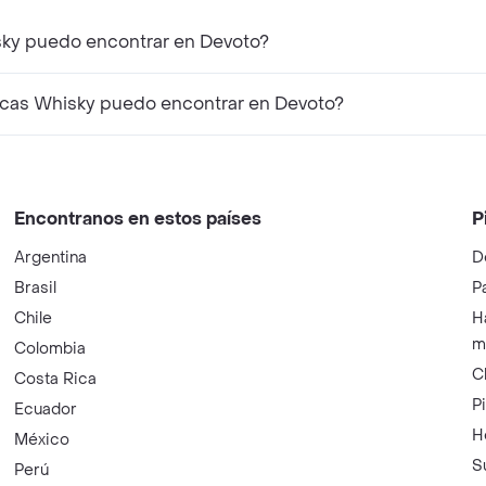
¿Qué productos similares a Gregsons Petacas Whisky puedo encontrar en Devoto?
¿Qué productos complementarios a Gregsons Petacas Whisky puedo encontrar en Devoto?
Encontranos en estos países
P
Argentina
D
Brasil
P
Chile
H
m
Colombia
C
Costa Rica
P
Ecuador
H
México
S
Perú