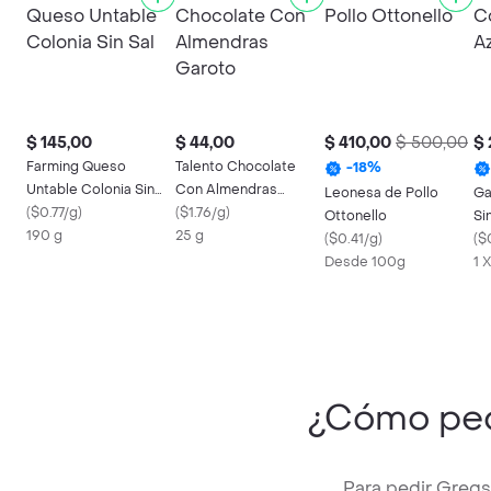
$ 145,00
$ 44,00
$ 410,00
$ 500,00
$ 
Farming Queso
Talento Chocolate
-
18
%
Untable Colonia Sin
Con Almendras
Leonesa de Pollo
Ga
Sal
(
$0.77/g
)
Garoto
(
$1.76/g
)
Ottonello
Si
190 g
25 g
(
$0.41/g
)
(
$
Desde 100g
1 
¿Cómo pe
Para pedir Gregs