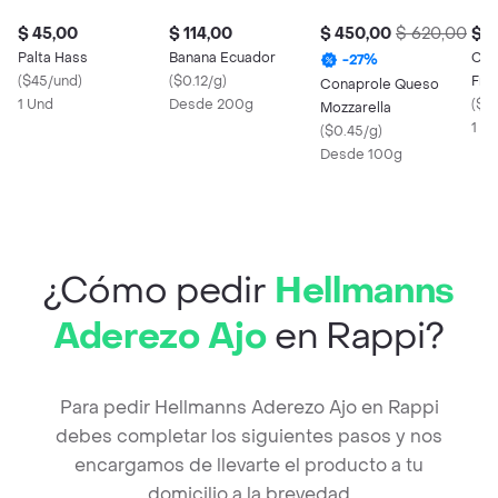
$ 45,00
$ 114,00
$ 450,00
$ 620,00
$ 4
Palta Hass
Banana Ecuador
Con
-
27
%
(
$45/und
)
(
$0.12/g
)
Fre
Conaprole Queso
1 Und
Desde 200g
(
$45
Mozzarella
1 X 
(
$0.45/g
)
Desde 100g
¿Cómo pedir
Hellmanns
Aderezo Ajo
en Rappi?
Para pedir Hellmanns Aderezo Ajo en Rappi
debes completar los siguientes pasos y nos
encargamos de llevarte el producto a tu
domicilio a la brevedad