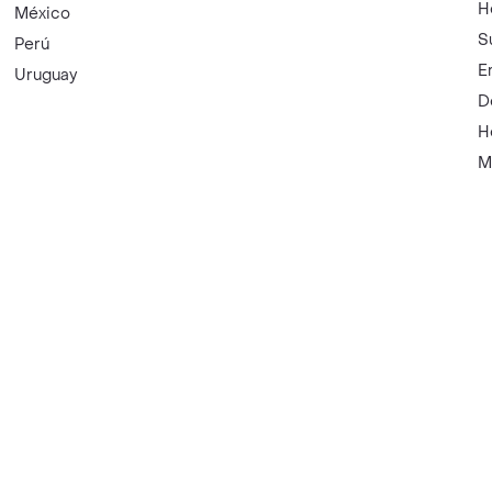
H
México
S
Perú
E
Uruguay
D
H
M