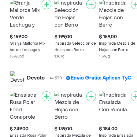
$ 159,00
$ 199,00
$ 159,00
Granja Mallorca Mix
Inspirada Selección de
Inspirada Mezcla de
Verde Lechuga y
Hojas con Berro
Hojas con Berro
Rúcula
159/und
1.18/g
1.59/g
Devoto
Envío Gratis: Aplican TyC
$90
$ 249,00
$ 139,00
$ 184,00
Ensalada Rusa Polar
Inspirada Mezcla de
Inspirada Ensalada