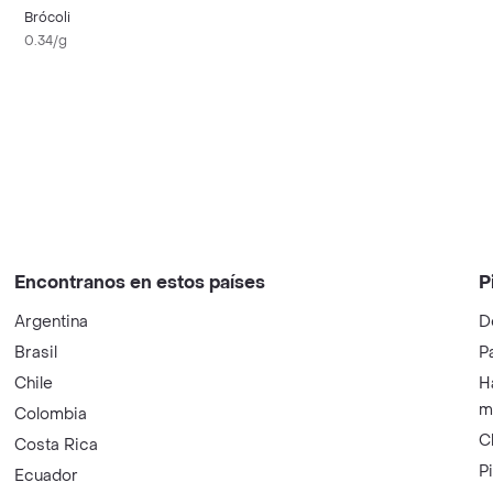
Brócoli
0.34/g
Encontranos en estos países
P
Argentina
D
Brasil
P
Chile
H
m
Colombia
C
Costa Rica
P
Ecuador