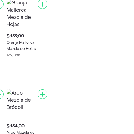
$ 139,00
Granja Mallorca
Mezcla de Hojas
Fresca para Ensalada
139/und
$ 134,00
Ardo Mezcla de