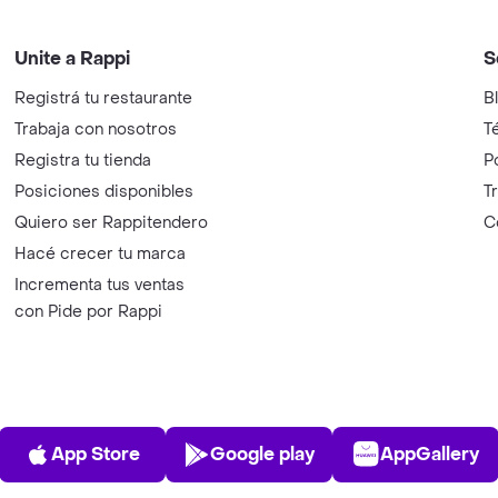
Unite a Rappi
S
Registrá tu restaurante
B
Trabaja con nosotros
T
Registra tu tienda
P
Posiciones disponibles
T
Quiero ser Rappitendero
C
Hacé crecer tu marca
Incrementa tus ventas
con Pide por Rappi
App Store
Play Store
AppGalle
App Store
Google play
AppGallery