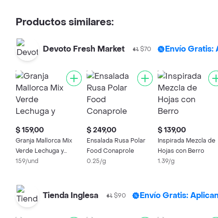
Productos similares:
Devoto Fresh Market
Envío Gratis:
$70
$ 159,00
$ 249,00
$ 139,00
Granja Mallorca Mix
Ensalada Rusa Polar
Inspirada Mezcla de
Verde Lechuga y
Food Conaprole
Hojas con Berro
Rúcula
159/und
0.25/g
1.39/g
Tienda Inglesa
Envío Gratis: Aplica
$90