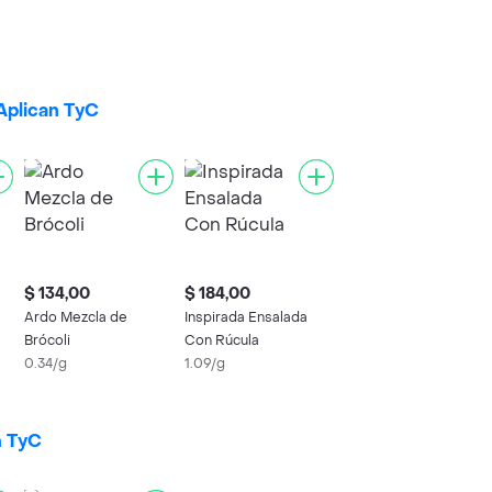
 Aplican TyC
$ 134,00
$ 184,00
Ardo Mezcla de
Inspirada Ensalada
Brócoli
Con Rúcula
0.34/g
1.09/g
n TyC