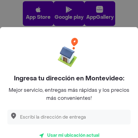
App Store
Google play
AppGallery
Pide tu comida favorita cerca de ti
Categorías
Ingresa tu dirección en Montevideo:
Unite a Rappi
Mejor servicio, entregas más rápidas y los precios
más convenientes!
Sobre Rappi
Descubre las
PROMOCIONES
que tenemos
para ti
Facebook
Twitter
Instagram
En esta página web usamos
cookies
para asegurarnos que
Usar mi ubicación actual
Ok
©
2026
Rappi Inc. All rights reserved.