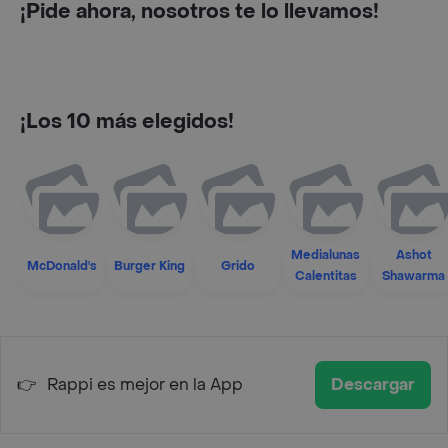
¡Pide ahora, nosotros te lo llevamos!
¡Los 10 más elegidos!
Medialunas
Ashot
McDonald's
Burger King
Grido
Calentitas
Shawarma
👉
Rappi es mejor en la App
Descargar