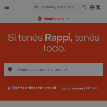
Montevideo
Si tenés
Rappi,
tenés
Todo.
Usá tu ubicación actual
Iniciar sesión
para ver tus direcciones