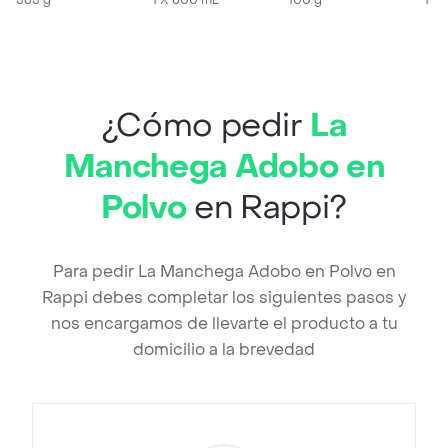
565 g
800 mL
1 X 800 mL
100 g
1 X
¿Cómo pedir
La
Manchega Adobo en
Polvo
en Rappi?
Para pedir La Manchega Adobo en Polvo en
Rappi debes completar los siguientes pasos y
nos encargamos de llevarte el producto a tu
domicilio a la brevedad