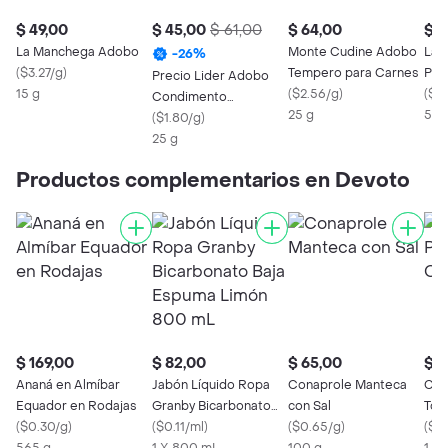
$ 49,00
$ 45,00
$ 61,00
$ 64,00
$ 1
La Manchega Adobo
Monte Cudine Adobo
La 
-
26
%
(
$3.27/g
)
Tempero para Carnes
Pim
Precio Lider Adobo
15 g
(
$2.56/g
)
(
$2.
Condimento
25 g
50 
Preparado
(
$1.80/g
)
25 g
Productos complementarios en Devoto
$ 169,00
$ 82,00
$ 65,00
$ 4
Ananá en Almíbar
Jabón Líquido Ropa
Conaprole Manteca
Con
Equador en Rodajas
Granby Bicarbonato
con Sal
Tom
(
$0.30/g
)
Baja Espuma Limón
(
$0.11/ml
)
(
$0.65/g
)
(
$0.