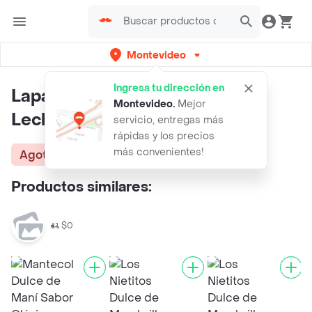
Montevideo
Ingresa tu dirección en
Lapataia Tableta de Dulce de
Montevideo
.
Mejor
Leche Vaquita
servicio, entregas más
rápidas y los precios
más convenientes!
Agotado
Productos similares:
$0