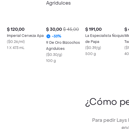
$ 120,00
$ 30,00
$ 45,00
$ 191,00
$ 
Imperial Cerveza Apa
La Especialista Ñoquis
Mi
-
33
%
(
$0.26/ml
)
de Papa
Tw
9 De Oro Bizcochos
1 X 473 mL
(
$0.39/g
)
(
$1
Agridulces
500 g
40
(
$0.30/g
)
100 g
¿Cómo pe
Para pedir Lays 
enc