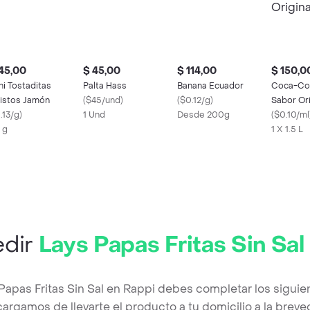
45,00
$ 45,00
$ 114,00
$ 150,0
ni Tostaditas
Palta Hass
Banana Ecuador
Coca-Co
istos Jamón
(
$45/und
)
(
$0.12/g
)
Sabor Ori
.13/g
)
1 Und
Desde 200g
(
$0.10/ml
 g
1 X 1.5 L
dir
Lays Papas Fritas Sin Sal
Papas Fritas Sin Sal en Rappi debes completar los siguie
argamos de llevarte el producto a tu domicilio a la brev