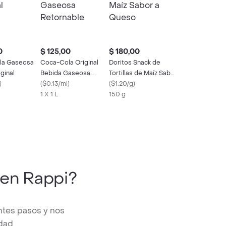
0
$ 125,00
$ 180,00
la Gaseosa
Coca-Cola Original
Doritos Snack de
ginal
Bebida Gaseosa
Tortillas de Maíz Sabor
)
Retornable
(
$0.13/ml
)
a Queso
(
$1.20/g
)
1 X 1 L
150 g
en Rappi?
ntes pasos y nos
edad