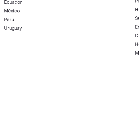
P
Ecuador
H
México
S
Perú
E
Uruguay
D
H
M