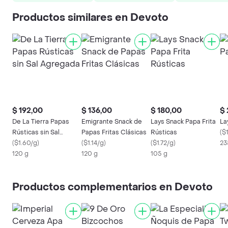
Productos similares en Devoto
$ 192,00
$ 136,00
$ 180,00
$ 
De La Tierra Papas
Emigrante Snack de
Lays Snack Papa Frita
La
Rústicas sin Sal
Papas Fritas Clásicas
Rústicas
(
$
Agregada
(
$1.60/g
)
(
$1.14/g
)
(
$1.72/g
)
23
120 g
120 g
105 g
Productos complementarios en Devoto