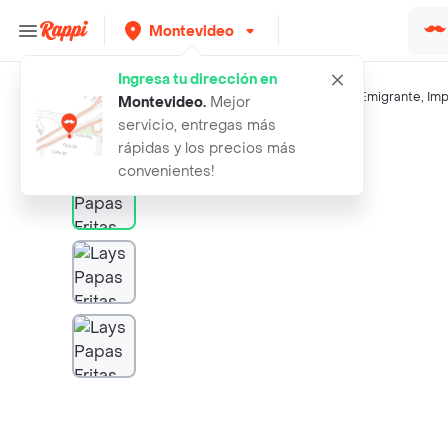
Montevideo
Ingresa tu dirección en
Búsquedas relacionadas:
Snacks salados
,
Lays
,
Devoto
,
Emigrante
,
Imp
Montevideo
.
Mejor
servicio, entregas más
Rappi
lays papas fritas sin sal
rápidas y los precios más
convenientes!