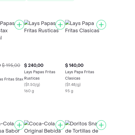
0
$ 195,00
$ 240,00
$ 140,00
Lays Papas Fritas
Lays Papa Fritas
Rusticas
Clasicas
s Fritas Stax
(
$1.50/g
)
(
$1.48/g
)
160 g
95 g