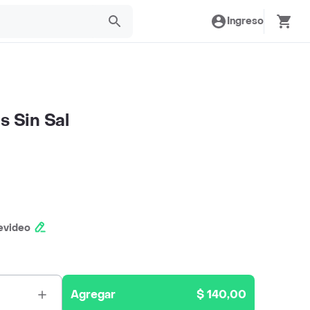
Ingreso
s Sin Sal
evideo
Agregar
$ 140,00