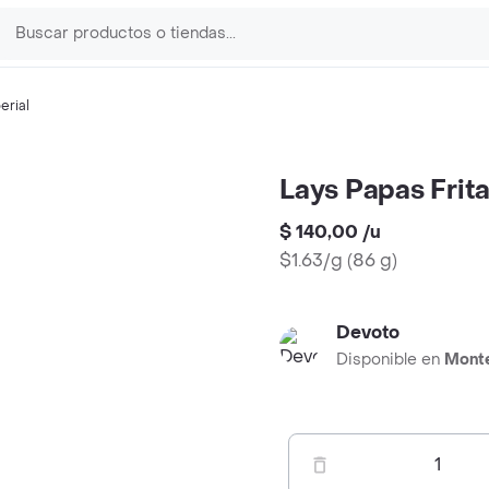
erial
Lays Papas Frita
$ 140,00
/
u
$1.63/g
(
86 g
)
Devoto
Disponible en
Mont
1