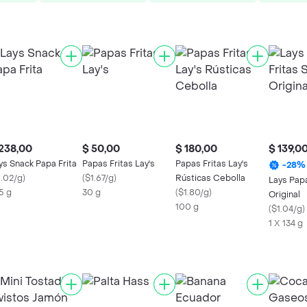
238,00
$ 50,00
$ 180,00
$ 139,0
ys Snack Papa Frita
Papas Fritas Lay's
Papas Fritas Lay's
-
28
%
1.02/g
)
(
$1.67/g
)
Rústicas Cebolla
Lays Papa
5 g
30 g
(
$1.80/g
)
Original
100 g
(
$1.04/g
)
1 X 134 g