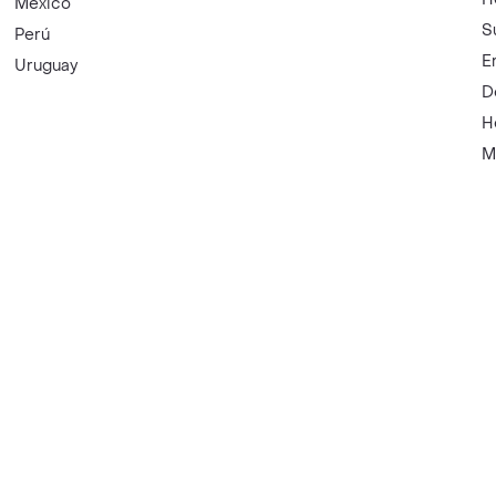
México
S
Perú
E
Uruguay
D
H
M