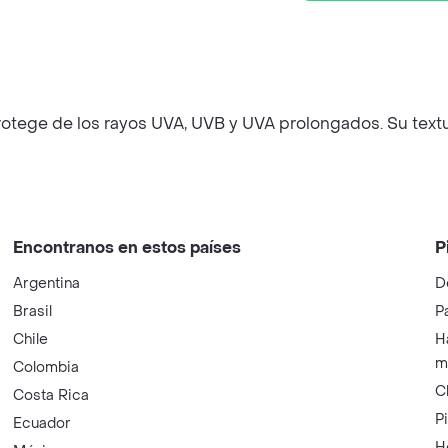
otege de los rayos UVA, UVB y UVA prolongados. Su textura
Encontranos en estos países
P
Argentina
D
Brasil
P
Chile
H
m
Colombia
C
Costa Rica
P
Ecuador
H