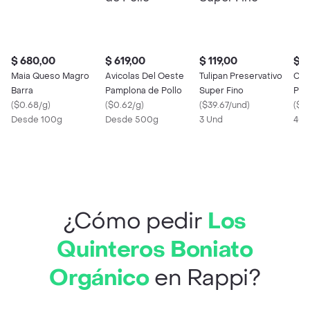
$ 680,00
$ 619,00
$ 119,00
$ 5
Maia Queso Magro
Avicolas Del Oeste
Tulipan Preservativo
Col
Barra
Pamplona de Pollo
Super Fino
Peri
(
$0.68/g
)
(
$0.62/g
)
(
$39.67/und
)
(
$0.
Desde 100g
Desde 500g
3 Und
400
¿Cómo pedir
Los
Quinteros Boniato
Orgánico
en Rappi?