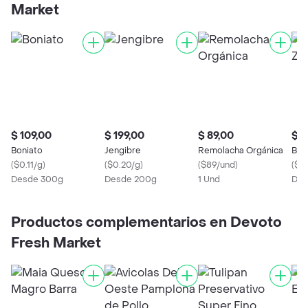
Market
$ 109,00
$ 199,00
$ 89,00
$ 1
Boniato
Jengibre
Remolacha Orgánica
Bon
(
$0.11/g
)
(
$0.20/g
)
(
$89/und
)
(
$0.
Desde 300g
Desde 200g
1 Und
Des
Productos complementarios en Devoto
Fresh Market