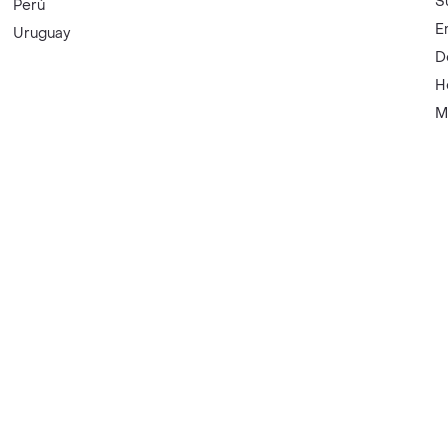
S
Perú
E
Uruguay
D
H
M