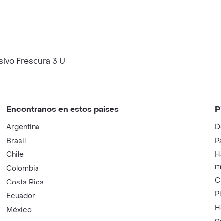
ivo Frescura 3 U
Encontranos en estos países
P
Argentina
D
Brasil
P
Chile
H
m
Colombia
C
Costa Rica
P
Ecuador
H
México