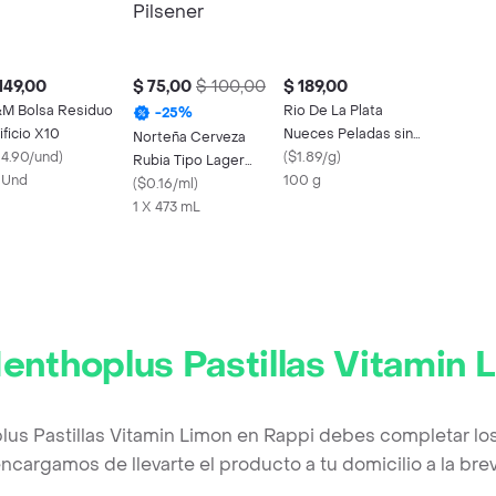
149,00
$ 75,00
$ 100,00
$ 189,00
M Bolsa Residuo
Rio De La Plata
-
25
%
ificio X10
Nueces Peladas sin
Norteña Cerveza
14.90/und
)
Sal
(
$1.89/g
)
Rubia Tipo Lager
 Und
100 g
Estilo Pilsener
(
$0.16/ml
)
1 X 473 mL
enthoplus Pastillas Vitamin 
lus Pastillas Vitamin Limon en Rappi debes completar los
ncargamos de llevarte el producto a tu domicilio a la br