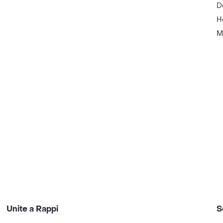
D
H
M
Unite a Rappi
S