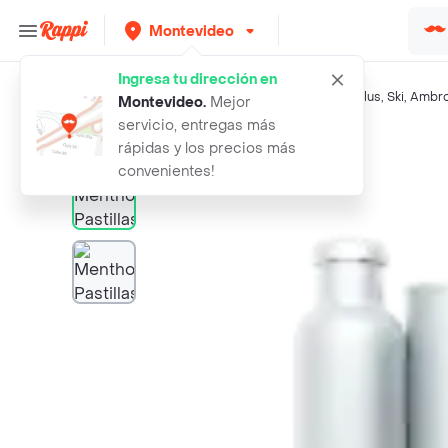
Montevideo
Ingresa tu dirección en
Búsquedas relacionadas:
Gomitas y caramelos
,
Menthoplus
,
Ski
,
Ambro
Montevideo
.
Mejor
servicio, entregas más
Rappi
menthoplus pastillas vitamin limon
rápidas y los precios más
convenientes!