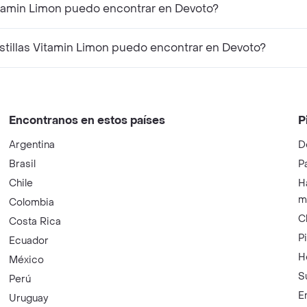
itamin Limon puedo encontrar en Devoto?
illas Vitamin Limon puedo encontrar en Devoto?
Encontranos en estos países
P
Argentina
D
Brasil
P
Chile
H
m
Colombia
C
Costa Rica
P
Ecuador
H
México
S
Perú
E
Uruguay