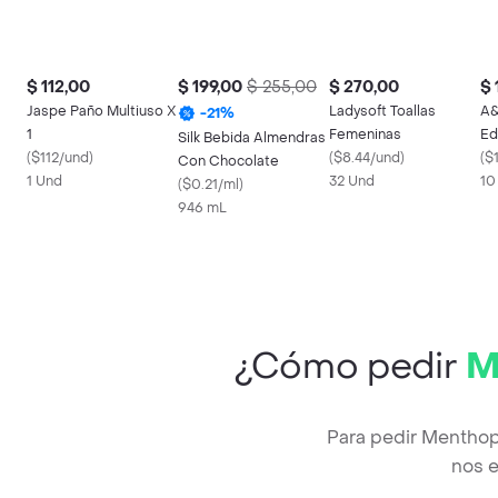
$ 112,00
$ 199,00
$ 255,00
$ 270,00
$ 
Jaspe Paño Multiuso X
Ladysoft Toallas
A&
-
21
%
1
Femeninas
Ed
Silk Bebida Almendras
(
$112/und
)
(
$8.44/und
)
(
$
Con Chocolate
1 Und
32 Und
10
(
$0.21/ml
)
946 mL
¿Cómo pedir
M
Para pedir Menthop
nos e