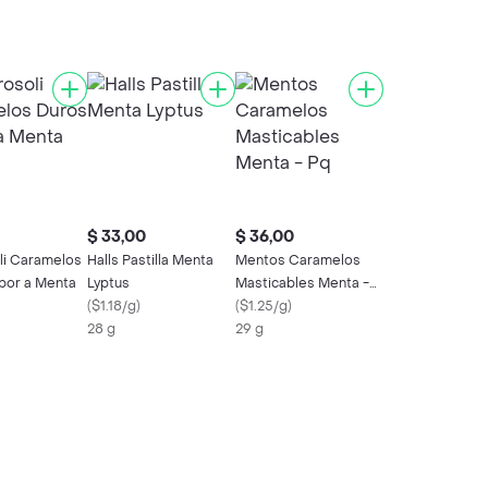
$ 33,00
$ 36,00
i Caramelos
Halls Pastilla Menta
Mentos Caramelos
bor a Menta
Lyptus
Masticables Menta -
(
$1.18/g
)
Pq
(
$1.25/g
)
28 g
29 g