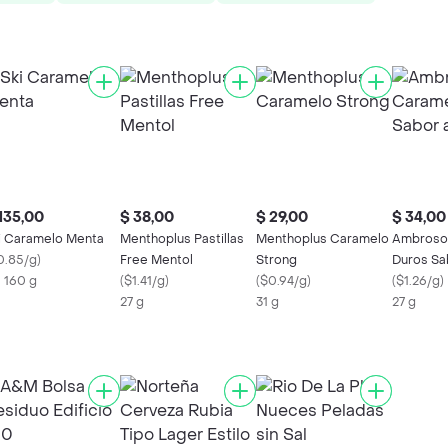
135,00
$ 38,00
$ 29,00
$ 34,00
i Caramelo Menta
Menthoplus Pastillas
Menthoplus Caramelo
Ambrosol
0.85/g
)
Free Mentol
Strong
Duros Sa
X 160 g
(
$1.41/g
)
(
$0.94/g
)
(
$1.26/g
)
27 g
31 g
27 g