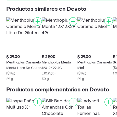
Productos similares en Devoto
$ 29,00
$ 29,00
$ 29,00
$ 
Menthoplus Caramelo
Menthoplus Menta
Menthoplus Caramelo
Sk
Menta Libre De Gluten
12X12X29 4G
Miel
(
$
(
$1/g
)
(
$0.97/g
)
(
$1/g
)
1 
29 g
30 g
29 g
Productos complementarios en Devoto