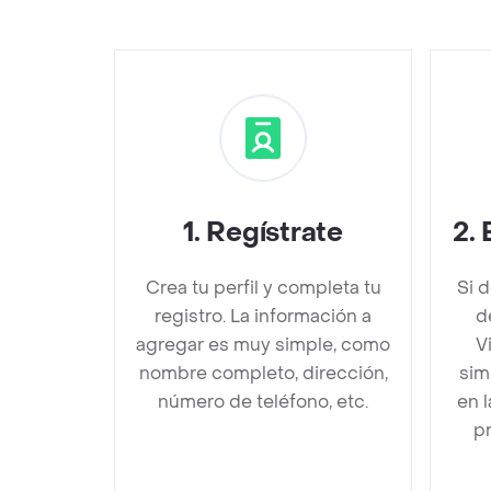
1
.
Regístrate
2
.
Crea tu perfil y completa tu
Si 
registro. La información a
d
agregar es muy simple, como
V
nombre completo, dirección,
sim
número de teléfono, etc.
en 
pr