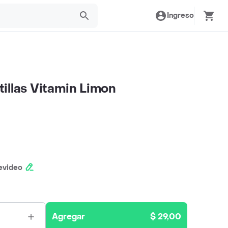
Ingreso
illas Vitamin Limon
evideo
Agregar
$ 29,00