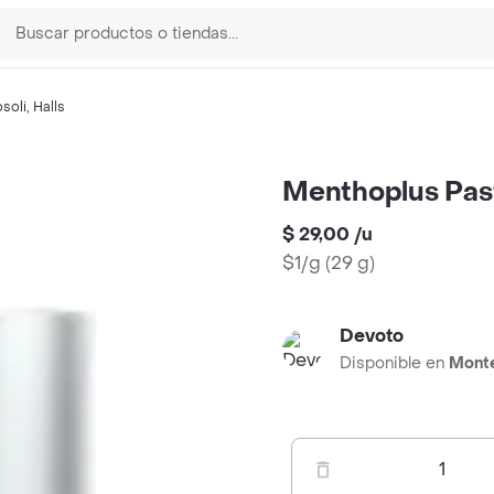
soli
,
Halls
Menthoplus Past
$ 29,00
/
u
$1/g
(
29 g
)
Devoto
Disponible en
Mont
1