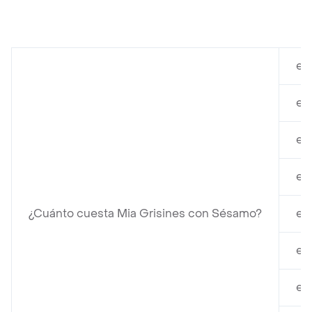
en
en
en
en
¿Cuánto cuesta Mia Grisines con Sésamo?
en
en
en