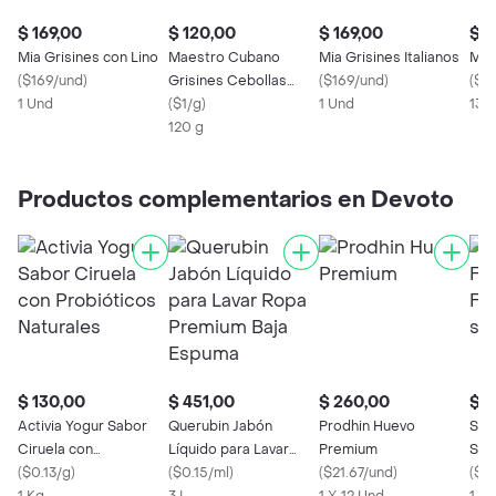
$ 169,00
$ 120,00
$ 169,00
$ 1
Mia Grisines con Lino
Maestro Cubano
Mia Grisines Italianos
Mia
(
$169/und
)
Grisines Cebollas
(
$169/und
)
(
$1.
1 Und
Asadas
(
$1/g
)
1 Und
130
120 g
Productos complementarios en Devoto
$ 130,00
$ 451,00
$ 260,00
$ 1
Activia Yogur Sabor
Querubin Jabón
Prodhin Huevo
Sal
Ciruela con
Líquido para Lavar
Premium
Sab
Probióticos Naturales
(
$0.13/g
)
Ropa Premium Baja
(
$0.15/ml
)
(
$21.67/und
)
Trop
(
$0