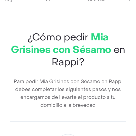
1 Kg
Espuma
3 L
1 X 12 Und
1 X 
¿Cómo pedir
Mia
Grisines con Sésamo
en
Rappi?
Para pedir Mia Grisines con Sésamo en Rappi
debes completar los siguientes pasos y nos
encargamos de llevarte el producto a tu
domicilio a la brevedad