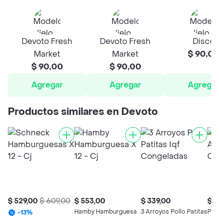
Devoto Fresh
Devoto Fresh
Disco
Market
Market
$ 90,0
$ 90,00
$ 90,00
Agregar
Agregar
Agrega
Productos similares en Devoto
$ 529,00
$ 609,00
$ 553,00
$ 339,00
$ 7
Hamby Hamburguesa
3 Arroyos Pollo Patitas
Pan
-
13
%