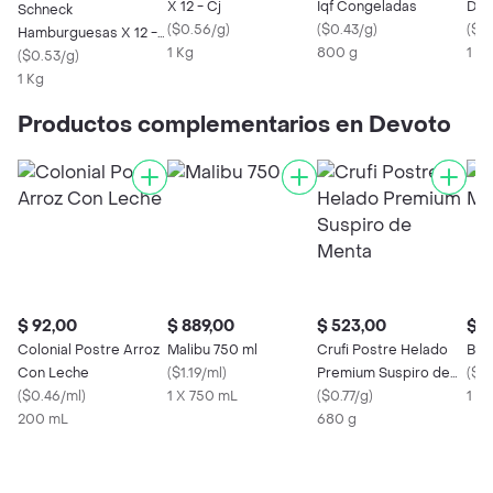
X 12 - Cj
Iqf Congeladas
Doñ
Schneck
(
$0.56/g
)
(
$0.43/g
)
(
$7
Hamburguesas X 12 -
1 Kg
800 g
1 U
Cj
(
$0.53/g
)
1 Kg
Productos complementarios en Devoto
$ 92,00
$ 889,00
$ 523,00
$ 6
Colonial Postre Arroz
Malibu 750 ml
Crufi Postre Helado
Bac
Con Leche
(
$1.19/ml
)
Premium Suspiro de
(
$0
(
$0.46/ml
)
1 X 750 mL
Menta
(
$0.77/g
)
1 X
200 mL
680 g