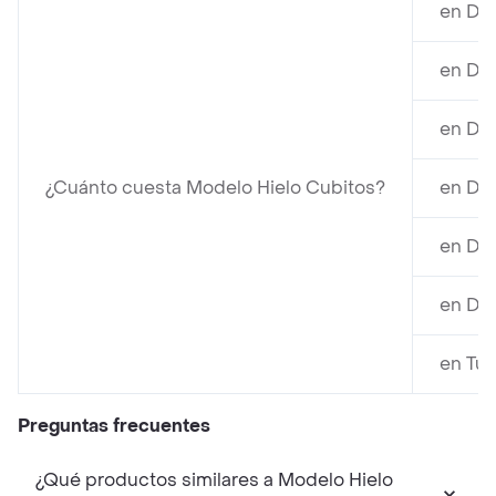
en Dev
en Dev
en Dis
¿Cuánto cuesta Modelo Hielo Cubitos?
en Dis
en Dis
en Dev
en Tur
Preguntas frecuentes
¿Qué productos similares a Modelo Hielo