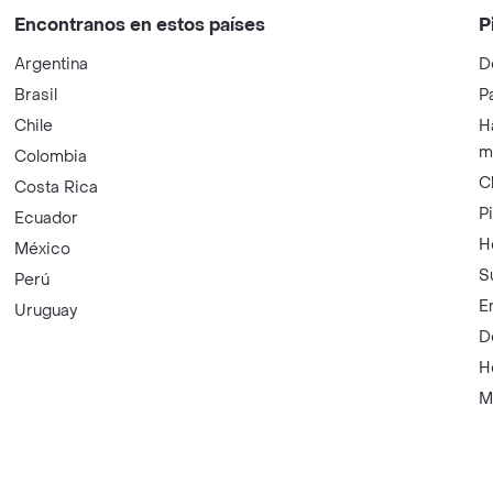
Encontranos en estos países
P
Argentina
D
Brasil
P
Chile
H
m
Colombia
C
Costa Rica
P
Ecuador
H
México
S
Perú
E
Uruguay
D
H
M