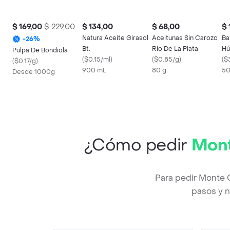
$ 169,00
$ 229,00
$ 134,00
$ 68,00
$ 
Natura Aceite Girasol
Aceitunas Sin Carozo
Ba
-
26
%
Bt.
Rio De La Plata
Hú
Pulpa De Bondiola
(
$0.15/ml
)
(
$0.85/g
)
(
$
(
$0.17/g
)
900 mL
80 g
50
Desde 1000g
¿Cómo pedir
Mont
Para pedir Monte 
pasos y n