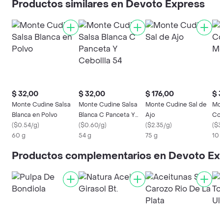
Productos similares en Devoto Express
$ 32,00
$ 32,00
$ 176,00
$ 
Monte Cudine Salsa
Monte Cudine Salsa
Monte Cudine Sal de
Mo
Blanca en Polvo
Blanca C Panceta Y
Ajo
Co
(
$0.54/g
)
Cebollla 54
(
$0.60/g
)
(
$2.35/g
)
Pa
(
$
60 g
54 g
75 g
10
Productos complementarios en Devoto E