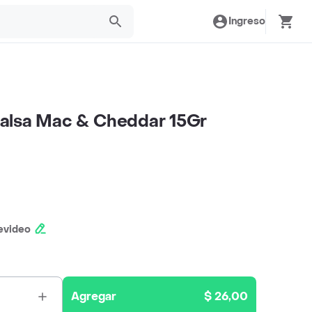
Ingreso
alsa Mac & Cheddar 15Gr
evideo
Agregar
$ 26,00