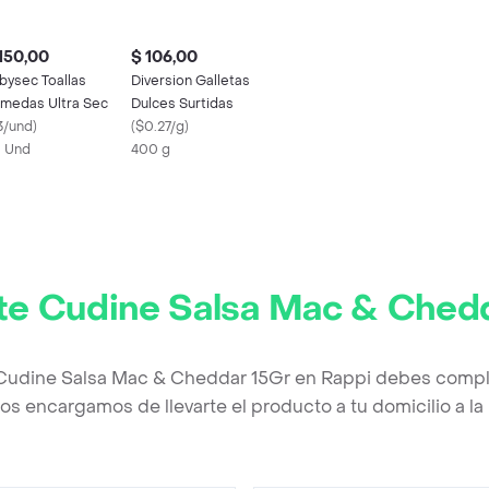
150,00
$ 106,00
bysec Toallas
Diversion Galletas
medas Ultra Sec
Dulces Surtidas
3/und
)
(
$0.27/g
)
 Und
400 g
e Cudine Salsa Mac & Ched
Cudine Salsa Mac & Cheddar 15Gr en Rappi debes comple
os encargamos de llevarte el producto a tu domicilio a l