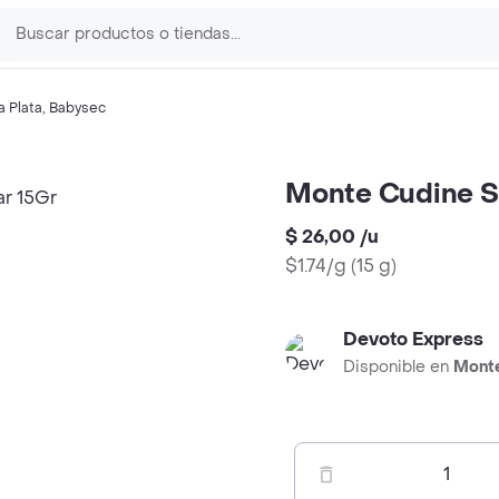
a Plata
,
Babysec
Monte Cudine S
$ 26,00
/
u
$1.74/g
(
15 g
)
Devoto Express
Disponible en
Mont
1