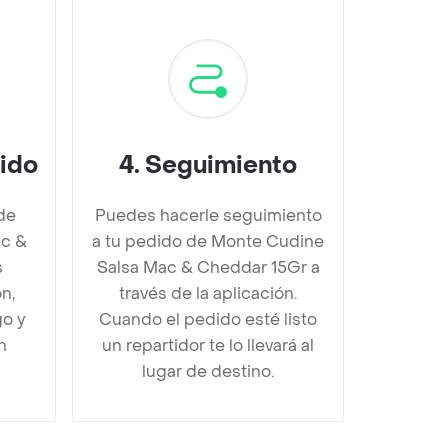
dido
4
.
Seguimiento
de
Puedes hacerle seguimiento
c &
a tu pedido de Monte Cudine
s
Salsa Mac & Cheddar 15Gr a
n,
través de la aplicación.
go y
Cuando el pedido esté listo
n
un repartidor te lo llevará al
lugar de destino.