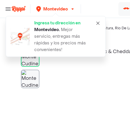
Montevideo
Ingresa tu dirección en
Búsquedas relacionadas:
Otras salsas
,
Monte Cudine
,
Natura
,
Rio De L
Montevideo
.
Mejor
servicio, entregas más
Rappi
monte cudine salsa mac y cheddar 15
rápidas y los precios más
convenientes!