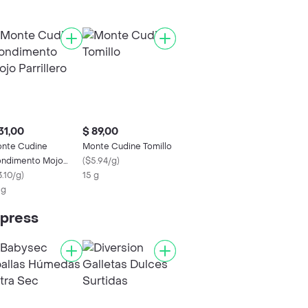
31,00
$ 89,00
nte Cudine
Monte Cudine Tomillo
ndimento Mojo
(
$5.94/g
)
rrillero
3.10/g
)
15 g
 g
xpress