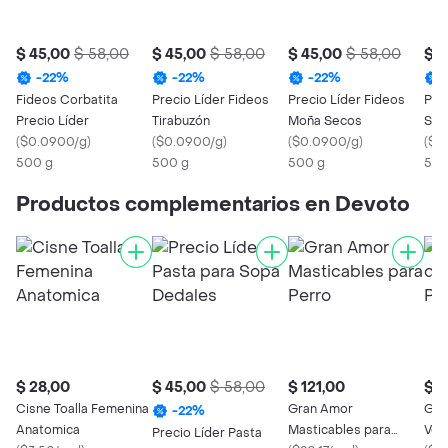
$ 45,00
$ 58,00
$ 45,00
$ 58,00
$ 45,00
$ 58,00
$ 4
-
22
%
-
22
%
-
22
%
Fideos Corbatita
Precio Líder Fideos
Precio Líder Fideos
Pre
Precio Líder
Tirabuzón
Moña Secos
Spa
(
$0.0900/g
)
(
$0.0900/g
)
(
$0.0900/g
)
(
$0
500 g
500 g
500 g
500
Productos complementarios en Devoto
$ 28,00
$ 45,00
$ 58,00
$ 121,00
$ 9
Cisne Toalla Femenina
Gran Amor
Gou
-
22
%
Anatomica
Masticables para
Veg
Precio Líder Pasta