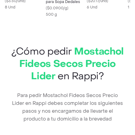
(
$3.50/und
)
Perro
(
$20.17/und
)
(
$0
para Sopa Dedales
8 Und
6 Und
1 L
(
$0.0900/g
)
500 g
¿Cómo pedir
Mostachol
Fideos Secos Precio
Lider
en Rappi?
Para pedir Mostachol Fideos Secos Precio
Lider en Rappi debes completar los siguientes
pasos y nos encargamos de llevarte el
producto a tu domicilio a la brevedad