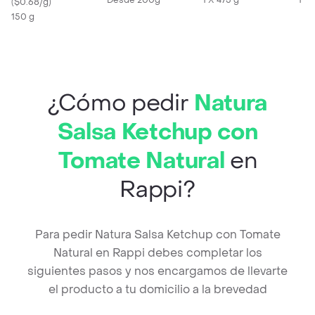
Desde 200g
1 X 475 g
1 X
(
$0.68/g
)
150 g
¿Cómo pedir
Natura
Salsa Ketchup con
Tomate Natural
en
Rappi?
Para pedir Natura Salsa Ketchup con Tomate
Natural en Rappi debes completar los
siguientes pasos y nos encargamos de llevarte
el producto a tu domicilio a la brevedad