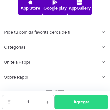
App Store
Google play
AppGallery
Pide tu comida favorita cerca de ti
Categorías
Unite a Rappi
Sobre Rappi
Facebook
Twitter
Instagram
1
Agregar
©
2026
Rappi Inc. All rights reserved.