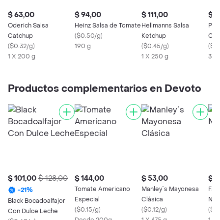
$ 63,00
$ 94,00
$ 111,00
$ 7
Oderich Salsa
Heinz Salsa de Tomate
Hellmanns Salsa
Pon
Catchup
(
$0.50/g
)
Ketchup
Cub
(
$0.32/g
)
190 g
(
$0.45/g
)
(
$0
1 X 200 g
1 X 250 g
340
Productos complementarios en Devoto
$ 101,00
$ 128,00
$ 144,00
$ 53,00
$ 7
Tomate Americano
Manley´s Mayonesa
Fan
-
21
%
Especial
Clásica
Nar
Black Bocadoalfajor
(
$0.15/g
)
(
$0.12/g
)
(
$0.
Con Dulce Leche