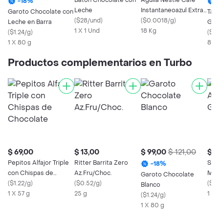
Baton Chocolate con
Aguila Nestle Cafe
-
18
%
Leche
Instantaneoazul Extra
Garoto Chocolate con
Tal
(
$28/und
)
Stick
(
$0.0018/g
)
Leche en Barra
Gar
1 X 1 Und
18 Kg
(
$1.24/g
)
(
$1.
1 X 80 g
85 
Productos complementarios en Turbo
$ 69,00
$ 13,00
$ 99,00
$ 121,00
$ 1
Pepitos Alfajor Triple
Ritter Barrita Zero
Sal
-
18
%
con Chispas de
Az.Fru/Choc.
Min
Garoto Chocolate
Chocolate
(
$1.22/g
)
(
$0.52/g
)
(
$0
Blanco
1 X 57 g
25 g
1 X 
(
$1.24/g
)
1 X 80 g