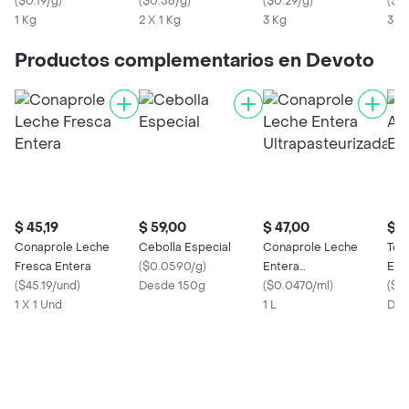
(
$0.19/g
)
(
$0.56/g
)
Pequeña
(
$0.29/g
)
(
$0.
1 Kg
2 X 1 Kg
3 Kg
3 K
Productos complementarios en Devoto
$ 45,19
$ 59,00
$ 47,00
$ 1
Conaprole Leche
Cebolla Especial
Conaprole Leche
Tom
Fresca Entera
(
$0.0590/g
)
Entera
Esp
(
$45.19/und
)
Desde 150g
Ultrapasteurizada
(
$0.0470/ml
)
(
$0.
1 X 1 Und
1 L
Des