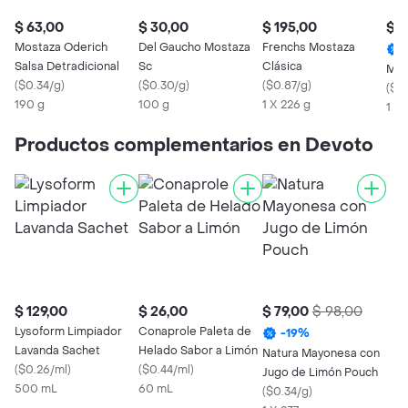
$ 63,00
$ 30,00
$ 195,00
$ 7
Mostaza Oderich
Del Gaucho Mostaza
Frenchs Mostaza
Salsa Detradicional
Sc
Clásica
Mos
(
$0.34/g
)
(
$0.30/g
)
(
$0.87/g
)
(
$0
190 g
100 g
1 X 226 g
1 X
Productos complementarios en Devoto
$ 129,00
$ 26,00
$ 79,00
$ 98,00
Lysoform Limpiador
Conaprole Paleta de
-
19
%
Lavanda Sachet
Helado Sabor a Limón
Natura Mayonesa con
(
$0.26/ml
)
(
$0.44/ml
)
Jugo de Limón Pouch
500 mL
60 mL
(
$0.34/g
)