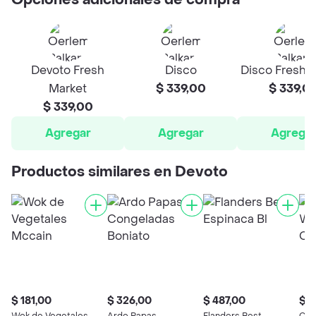
Opciones adicionales de compra
Devoto Fresh
Disco
Disco Fresh 
Market
$ 339,00
$ 339,0
$ 339,00
Agregar
Agregar
Agrega
Productos similares en Devoto
$ 181,00
$ 326,00
$ 487,00
$ 3