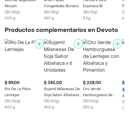
Wok de Vegetales
Ardo Papas
Flanders Best
Cro
Mccain
Congeladas Boniato
Espinaca Bl
Pap
(
$0.37/g
)
(
$0.73/g
)
(
$0.17/g
)
(
$0
500 g
450 g
3 Kg
600
Productos complementarios en Devoto
$ 89,00
$ 345,00
$ 228,00
$ 1
Rio De La Plata
Sojamil Milanesas De
Oro Verde
Lentejas
Soja Sabor Albahaca x
Hamburguesa de
ADE
(
$0.23/g
)
6 Unidades
(
$0.87/g
)
Lentejas con Albahaca
(
$0.92/g
)
(
$0.
400 g
400 g
y Pimentón
250 g
1 X 