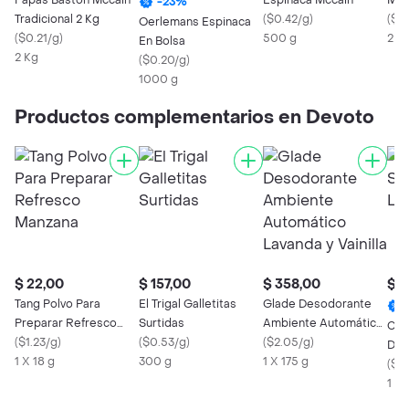
Papas Bastón Mccain
Espinaca Mccain
Mc 
-
23
%
Tradicional 2 Kg
(
$0.42/g
)
(
$0
Oerlemans Espinaca
(
$0.21/g
)
500 g
2 K
En Bolsa
2 Kg
(
$0.20/g
)
1000 g
Productos complementarios en Devoto
$ 22,00
$ 157,00
$ 358,00
$ 2
Tang Polvo Para
El Trigal Galletitas
Glade Desodorante
Preparar Refresco
Surtidas
Ambiente Automático
Cru
Manzana
(
$1.23/g
)
(
$0.53/g
)
Lavanda y Vainilla
(
$2.05/g
)
Dul
1 X 18 g
300 g
1 X 175 g
(
$0
1 L