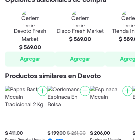
Opciones adicionales de compra
Devoto Fresh
Disco Fresh Market
Tienda Ing
Market
$ 569,00
$ 589,0
$ 569,00
Agregar
Agregar
Agrega
Productos similares en Devoto
$ 411,00
$ 199,00
$ 261,00
$ 206,00
$ 5