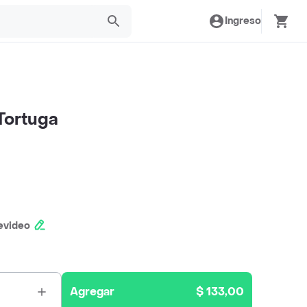
Ingreso
Tortuga
evideo
Agregar
$ 133,00