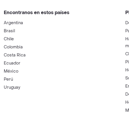
Encontranos en estos países
P
Argentina
D
Brasil
P
Chile
H
m
Colombia
C
Costa Rica
P
Ecuador
H
México
S
Perú
E
Uruguay
D
H
M