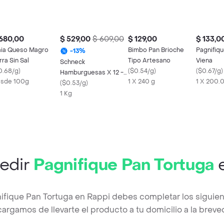
680,00
$ 529,00
$ 609,00
$ 129,00
$ 133,0
ia Queso Magro
Bimbo Pan Brioche
Pagnifiq
-
13
%
rra Sin Sal
Tipo Artesano
Viena
Schneck
0.68/g
)
(
$0.54/g
)
(
$0.67/g
)
Hamburguesas X 12 -
sde 100g
1 X 240 g
1 X 200.0
Cj
(
$0.53/g
)
1 Kg
edir
Pagnifique Pan Tortuga
e
ifique Pan Tortuga en Rappi debes completar los siguie
argamos de llevarte el producto a tu domicilio a la brev