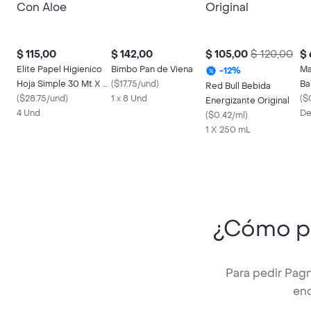
$ 115,00
$ 142,00
$ 105,00
$ 120,00
$ 
Elite Papel Higienico
Bimbo Pan de Viena
Ma
-
12
%
Hoja Simple 30 Mt X 4
(
$17.75/und
)
Ba
Red Bull Bebida
Con Aloe
(
$28.75/und
)
1 x 8 Und
(
$
Energizante Original
4 Und
De
(
$0.42/ml
)
1 X 250 mL
¿Cómo p
Para pedir Pagn
enc