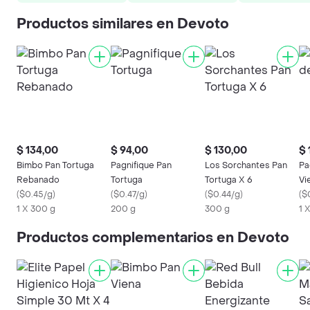
Productos similares en Devoto
$ 134,00
$ 94,00
$ 130,00
$ 
Bimbo Pan Tortuga
Pagnifique Pan
Los Sorchantes Pan
Pa
Rebanado
Tortuga
Tortuga X 6
Vi
(
$0.45/g
)
(
$0.47/g
)
(
$0.44/g
)
(
$
1 X 300 g
200 g
300 g
1 
Productos complementarios en Devoto