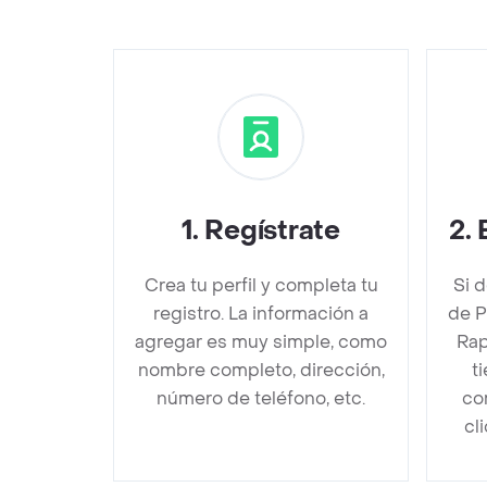
1
.
Regístrate
2
.
Crea tu perfil y completa tu
Si 
registro. La información a
de P
agregar es muy simple, como
Rap
nombre completo, dirección,
t
número de teléfono, etc.
co
cl