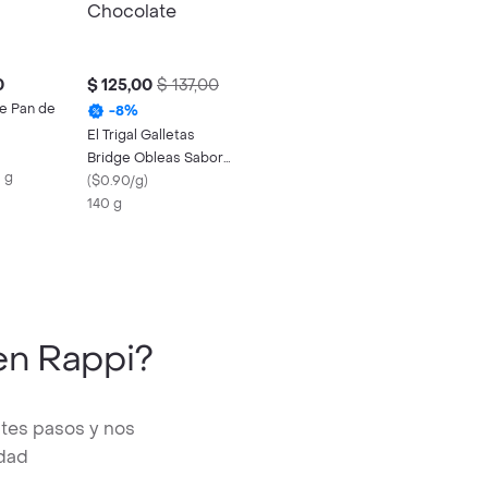
0
$ 125,00
$ 137,00
ue Pan de
-
8
%
El Trigal Galletas
Bridge Obleas Sabor
 g
Chocolate
(
$0.90/g
)
140 g
n Rappi?
ntes pasos y nos
edad