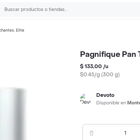
chantes
,
Elite
Pagnifique Pan 
$ 133,00
/
u
$0.45/g
(
300 g
)
Devoto
Disponible en
Mont
1