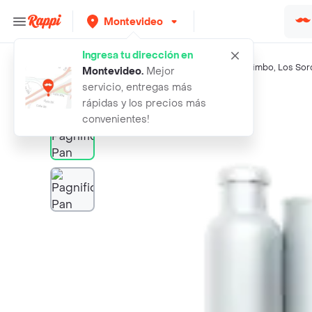
Montevideo
Ingresa tu dirección en
Búsquedas relacionadas:
Panaderia salada
,
Pagnifique
,
Bimbo
,
Los Sor
Montevideo
.
Mejor
servicio, entregas más
Rappi
pagnifique pan tortuga
rápidas y los precios más
convenientes!