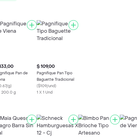
133,00
$ 109,00
gnifique Pan de
Pagnifique Pan Tipo
ena
Baguette Tradicional
0.67/g
)
(
$109/und
)
X 200.0 g
1 X 1 Und