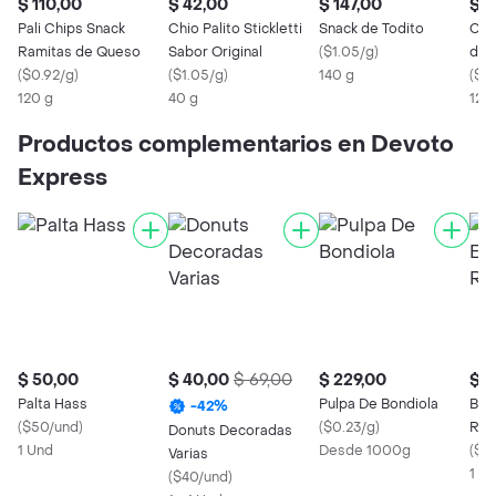
$ 110,00
$ 42,00
$ 147,00
$ 1
Pali Chips Snack
Chio Palito Stickletti
Snack de Todito
Chio S
Ramitas de Queso
Sabor Original
(
$1.05/g
)
de 
(
$0.92/g
)
(
$1.05/g
)
140 g
(
$0.
120 g
40 g
125
Productos complementarios en Devoto
Express
$ 50,00
$ 40,00
$ 69,00
$ 229,00
$ 5
Palta Hass
Pulpa De Bondiola
Beb
-
42
%
(
$50/und
)
(
$0.23/g
)
Roc
Donuts Decoradas
1 Und
Desde 1000g
(
$0.
Varias
1 X
(
$40/und
)