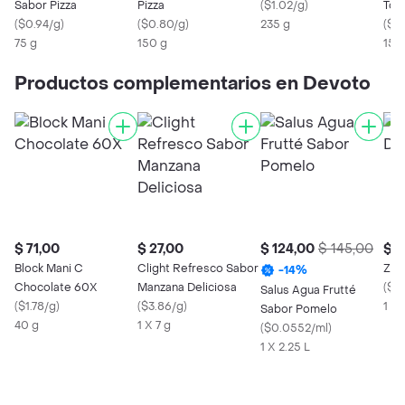
Sabor Pizza
Pizza
(
$1.02/g
)
Tort
(
$0.94/g
)
(
$0.80/g
)
235 g
a Q
(
$1.
75 g
150 g
150
Productos complementarios en Devoto
$ 71,00
$ 27,00
$ 124,00
$ 145,00
$ 1
Block Mani C
Clight Refresco Sabor
Zug
-
14
%
Chocolate 60X
Manzana Deliciosa
(
$0.
Salus Agua Frutté
(
$1.78/g
)
(
$3.86/g
)
1 X 
Sabor Pomelo
40 g
1 X 7 g
(
$0.0552/ml
)
1 X 2.25 L