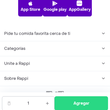
App Store
Google play
AppGallery
Pide tu comida favorita cerca de ti
Categorías
Unite a Rappi
Sobre Rappi
Facebook
Twitter
Instagram
1
Agregar
©
2026
Rappi Inc. All rights reserved.