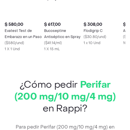
$ 580,00
$ 617,00
$ 308,00
$ 5
Evatest Test de
Bucoseptine
Flodigrip C
Amo
Embarazo en un Paso
Antiséptico en Spray
(
$30.80/und
)
(
$5
(
$580/und
)
(
$41.14/ml
)
1 x 10 Und
10 
1 X 1 Und
1 X 15 mL
¿Cómo pedir
Perifar
(200 mg/10 mg/4 mg)
en Rappi?
Para pedir Perifar (200 mg/10 mg/4 mg) en