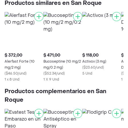
Productos similares en San Roque
$ 372,00
$ 471,00
$ 118,00
$ 3
Alerfast Forte (10
Bucoseptine (10 mg/2
Activox (3 mg)
Acf 
mg/2 mg)
mg/0.2 mg)
(
$23.60/und
)
Des
(
$46.50/und
)
(
$52.34/und
)
5 Und
Com
(
$3
1 x 8 Und
1 X 9 Und
1 U
Productos complementarios en San
Roque