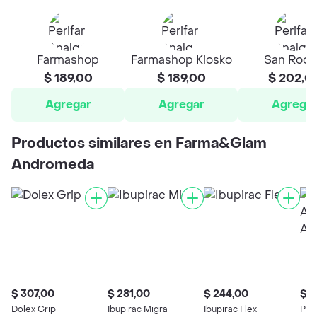
Farmashop
Farmashop Kiosko
San Roq
$ 189,00
$ 189,00
$ 202,0
Agregar
Agregar
Agrega
Productos similares en Farma&Glam
Andromeda
$ 307,00
$ 281,00
$ 244,00
$ 1
Dolex Grip
Ibupirac Migra
Ibupirac Flex
Per