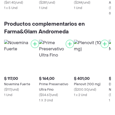
(
$61.40/und
)
(
$281/und
)
(
$244/und
)
Anti
1 x 5 Und
1 Und
1 Und
(
$14
8 U
Productos complementarios en
Farma&Glam Andromeda
$ 117,00
$ 164,00
$ 401,00
$ 3
Novemina Fuerte
Prime Preservativo
Plenovit (100 mg)
Dr 
(
$117/und
)
Ultra Fino
(
$200.50/und
)
Nas
1 Und
(
$54.67/und
)
1 x 2 Und
(
$18
1 X 3 Und
1 X