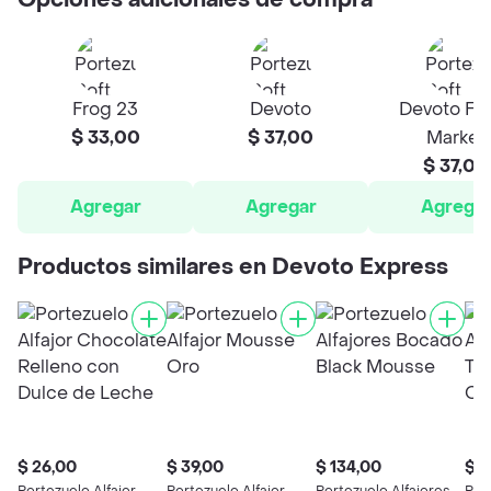
Opciones adicionales de compra
Frog 23
Devoto
Devoto Fr
$ 33,00
$ 37,00
Market
$ 37,00
Agregar
Agregar
Agrega
Productos similares en Devoto Express
$ 26,00
$ 39,00
$ 134,00
$ 5