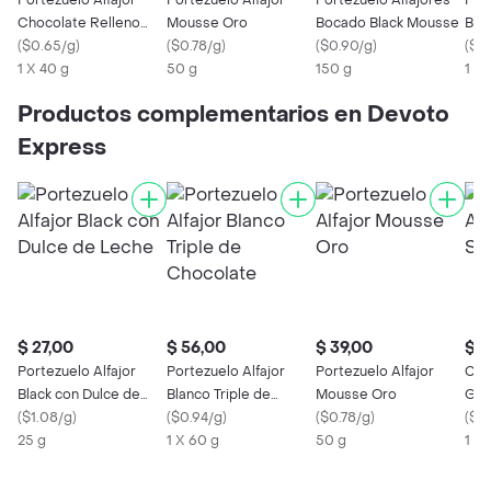
Portezuelo Alfajor
Portezuelo Alfajor
Portezuelo Alfajores
Port
Chocolate Relleno
Mousse Oro
Bocado Black Mousse
Blan
con Dulce de Leche
(
$0.65/g
)
(
$0.78/g
)
(
$0.90/g
)
Cho
(
$0
1 X 40 g
50 g
150 g
1 X 
Productos complementarios en Devoto
Express
$ 27,00
$ 56,00
$ 39,00
$ 1
Portezuelo Alfajor
Portezuelo Alfajor
Portezuelo Alfajor
Coc
Black con Dulce de
Blanco Triple de
Mousse Oro
Gas
Leche
(
$1.08/g
)
Chocolate
(
$0.94/g
)
(
$0.78/g
)
(
$0.
25 g
1 X 60 g
50 g
1 X 