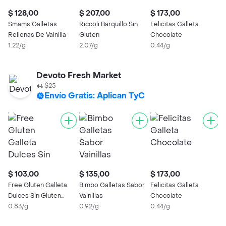
$ 128,00
$ 207,00
$ 173,00
$
Smams Galletas
Riccoli Barquillo Sin
Felicitas Galleta
S
Rellenas De Vainilla
Gluten
Chocolate
G
1.22/g
2.07/g
0.44/g
F
1
Devoto Fresh Market
$25
Envío Gratis: Aplican TyC
$ 103,00
$ 135,00
$ 173,00
$
Free Gluten Galleta
Bimbo Galletas Sabor
Felicitas Galleta
F
Dulces Sin Gluten
Vainillas
Chocolate
C
Vainilla
0.83/g
0.92/g
0.44/g
0