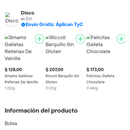
Disco
$25
Envío Gratis: Aplican TyC
$ 128,00
$ 207,00
$ 173,00
$
Smams Galletas
Riccoli Barquillo Sin
Felicitas Galleta
S
Rellenas De Vainilla
Gluten
Chocolate
G
1.22/g
2.07/g
0.44/g
F
1
Información del producto
Bolsa