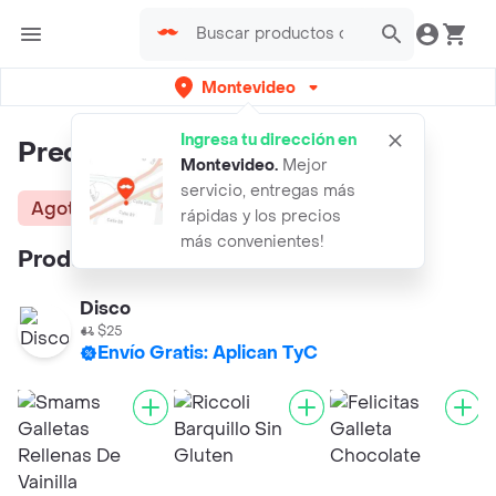
Montevideo
Ingresa tu dirección en
Precio Líder Vainilla
Montevideo
.
Mejor
servicio, entregas más
Agotado
rápidas y los precios
más convenientes!
Productos similares:
Disco
$25
Envío Gratis: Aplican TyC