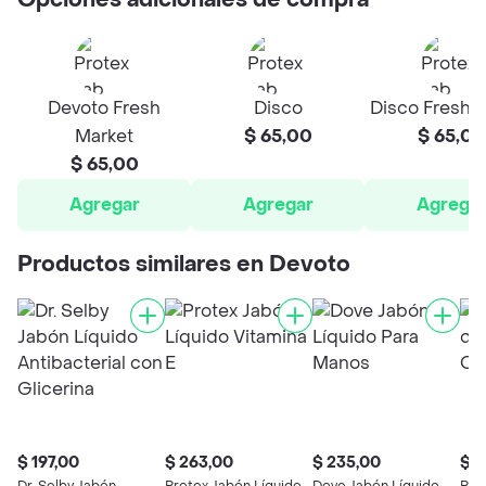
Opciones adicionales de compra
Devoto Fresh
Disco
Disco Fresh 
Market
$ 65,00
$ 65,00
$ 65,00
Agregar
Agregar
Agrega
Productos similares en Devoto
$ 197,00
$ 263,00
$ 235,00
$ 1