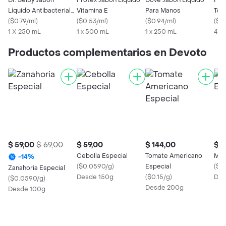
Dr. Selby Jabón
Protex Jabón Líquido
Dove Jabón Líquido
Pro
Líquido Antibacterial
Vitamina E
Para Manos
Toc
con Glicerina
(
$0.79/ml
)
(
$0.53/ml
)
(
$0.94/ml
)
(
$4
1 X 250 mL
1 x 500 mL
1 x 250 mL
4 U
Productos complementarios en Devoto
$ 59,00
$ 69,00
$ 59,00
$ 144,00
$ 2
Cebolla Especial
Tomate Americano
Mor
-
14
%
(
$0.0590/g
)
Especial
(
$0
Zanahoria Especial
Desde 150g
(
$0.15/g
)
Des
(
$0.0590/g
)
Desde 200g
Desde 100g