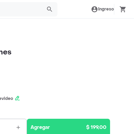
Ingreso
ones
evideo
Agregar
$ 199,00