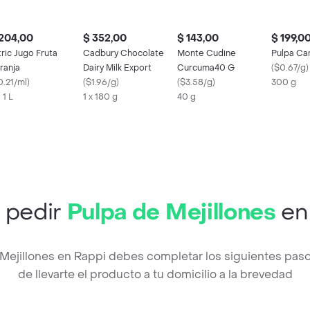
204,00
$ 352,00
$ 143,00
$ 199,0
tric Jugo Fruta
Cadbury Chocolate
Monte Cudine
Pulpa Ca
ranja
Dairy Milk Export
Curcuma40 G
(
$0.67/g
)
0.21/ml
)
(
$1.96/g
)
(
$3.58/g
)
300 g
 1 L
1 x 180 g
40 g
 pedir
Pulpa de Mejillones
en
 Mejillones en Rappi debes completar los siguientes pa
de llevarte el producto a tu domicilio a la brevedad