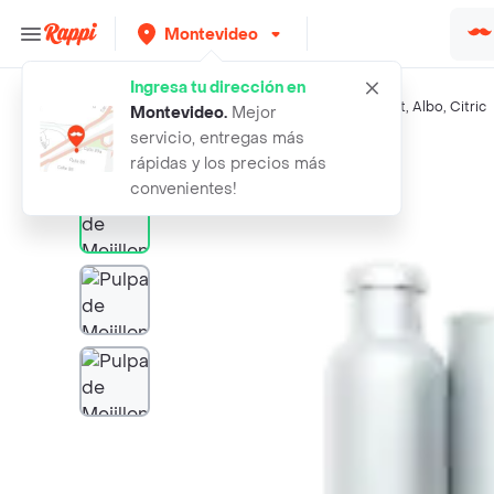
Montevideo
Ingresa tu dirección en
Búsquedas relacionadas:
Mariscos
,
Devoto
,
Fresh Market
,
Albo
,
Citric
Montevideo
.
Mejor
servicio, entregas más
Rappi
pulpa de mejillones
rápidas y los precios más
convenientes!