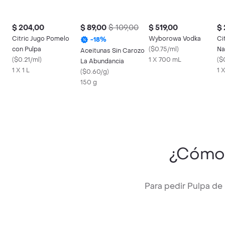
$ 204,00
$ 89,00
$ 109,00
$ 519,00
$ 
Citric Jugo Pomelo
Wyborowa Vodka
Ci
-
18
%
con Pulpa
(
$0.75/ml
)
Na
Aceitunas Sin Carozo
(
$0.21/ml
)
1 X 700 mL
(
$
La Abundancia
1 X 1 L
1 X
(
$0.60/g
)
150 g
¿Cómo
Para pedir Pulpa de