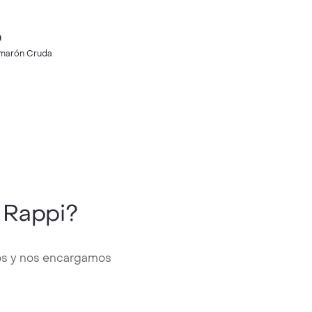
0
marón Cruda
 Rappi?
sos y nos encargamos