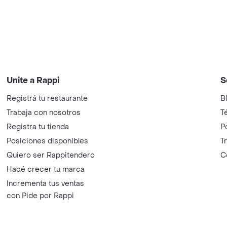
Unite a Rappi
S
Registrá tu restaurante
B
Trabaja con nosotros
T
Registra tu tienda
P
Posiciones disponibles
T
Quiero ser Rappitendero
C
Hacé crecer tu marca
Incrementa tus ventas
con Pide por Rappi