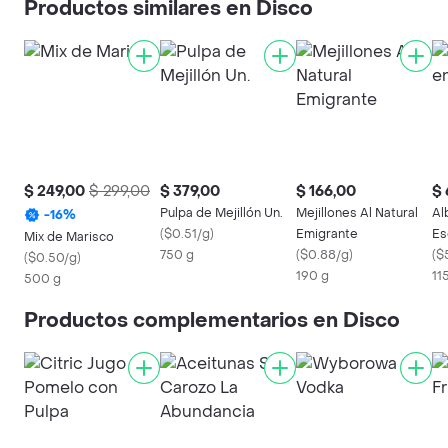
Productos similares en Disco
$ 249,00
$ 299,00
$ 379,00
$ 166,00
$ 
Pulpa de Mejillón Un.
Mejillones Al Natural
Al
-
16
%
(
$0.51/g
)
Emigrante
Es
Mix de Marisco
750 g
(
$0.88/g
)
(
$
(
$0.50/g
)
190 g
11
500 g
Productos complementarios en Disco