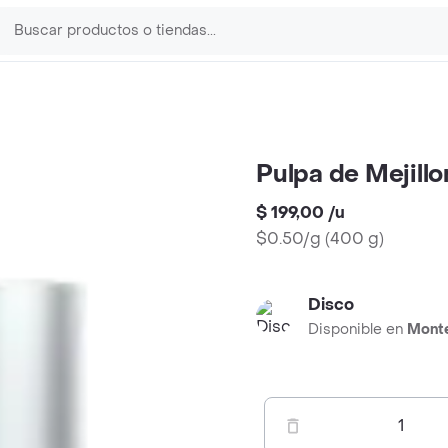
Pulpa de Mejill
$ 199,00
/
u
$0.50/g
(
400 g
)
Disco
Disponible en
Mont
1