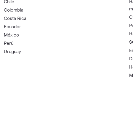
Chile
H
m
Colombia
C
Costa Rica
P
Ecuador
H
México
S
Perú
E
Uruguay
D
H
M