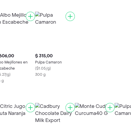
606,00
$ 315,00
bo Mejillones en
Pulpa Camaron
cabeche
(
$1.05/g
)
5.27/g
)
300 g
5 g