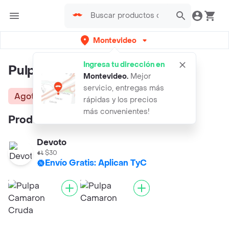
Montevideo
Ingresa tu dirección en
Pulpa Langostino
Montevideo
.
Mejor
servicio, entregas más
Agotado
rápidas y los precios
más convenientes!
Productos similares:
Devoto
$30
Envío Gratis: Aplican TyC