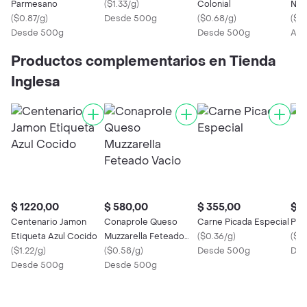
Parmesano
(
$1.33/g
)
Colonial
Nar
(
$0.87/g
)
Desde 500g
(
$0.68/g
)
(
$1.
Desde 500g
Desde 500g
Apr
Productos complementarios en Tienda
Inglesa
$ 1220,00
$ 580,00
$ 355,00
$ 8
Centenario Jamon
Conaprole Queso
Carne Picada Especial
Pap
Etiqueta Azul Cocido
Muzzarella Feteado
(
$0.36/g
)
(
$0
(
$1.22/g
)
Vacio
(
$0.58/g
)
Desde 500g
Des
Desde 500g
Desde 500g