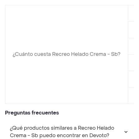
e
e
e
¿Cuánto cuesta Recreo Helado Crema - Sb?
e
e
e
Preguntas frecuentes
¿Qué productos similares a Recreo Helado
Crema - Sb puedo encontrar en Devoto?