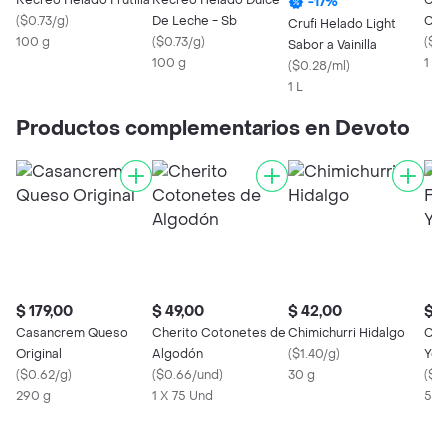
Recreo Helado Frutilla
Recreo Helado Dulce
Con
-
17
%
(
$0.73/g
)
De Leche - Sb
Crem
Crufi Helado Light
100 g
(
$0.73/g
)
(
$0
Sabor a Vainilla
100 g
1 X 
(
$0.28/ml
)
1 L
Productos complementarios en Devoto
$ 179,00
$ 49,00
$ 42,00
$ 5
Casancrem Queso
Cherito Cotonetes de
Chimichurri Hidalgo
Celu
Original
Algodón
(
$1.40/g
)
Yod
(
$0.62/g
)
(
$0.66/und
)
30 g
(
$0.
290 g
1 X 75 Und
500