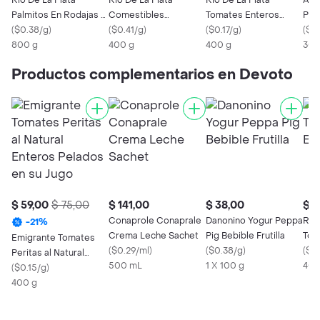
Rio De La Plata
Rio De La Plata
Rio De La Plata
Arv
Palmitos En Rodajas -
Comestibles
Tomates Enteros
Plat
La
(
$0.38/g
)
Champiniones
(
$0.41/g
)
Peritas Pelados
(
$0.17/g
)
(
$0.
800 g
Enteros
400 g
400 g
300
Productos complementarios en Devoto
$ 59,00
$ 75,00
$ 141,00
$ 38,00
$ 6
Conaprole Conaprale
Danonino Yogur Peppa
Rio 
-
21
%
Crema Leche Sachet
Pig Bebible Frutilla
Tom
Emigrante Tomates
(
$0.29/ml
)
(
$0.38/g
)
Cub
(
$0.
Peritas al Natural
500 mL
1 X 100 g
400
Enteros Pelados en su
(
$0.15/g
)
Jugo
400 g