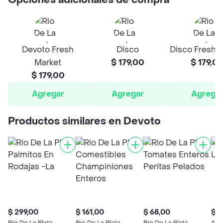
Opciones adicionales de compra
Devoto Fresh
Disco
Disco Fresh 
Market
$ 179,00
$ 179,0
$ 179,00
Agregar
Agregar
Agrega
Productos similares en Devoto
$ 299,00
$ 161,00
$ 68,00
$ 4