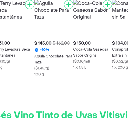
31,00
$ 145,00
$ 162,00
$ 150,00
$ 104,0
rry Levadura Seca
Coca-Cola Gaseosa
Conaprol
-
10
%
stantánea
Sabor Original
Extra sin 
Aguila Chocolate Para
3.10/g
)
(
$0.10/ml
)
(
$0.52/g
)
Taza
 g
1 X 1.5 L
1 X 200 g
(
$1.45/g
)
100 g
és Vino Tinto de Uvas Vitisv