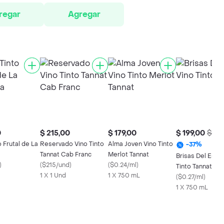
regar
Agregar
0
$ 215,00
$ 179,00
$ 199,00
$ 32
o Frutal de La
Reservado Vino Tinto
Alma Joven Vino Tinto
-
37
%
Tannat Cab Franc
Merlot Tannat
Brisas Del Este 
)
(
$215/und
)
(
$0.24/ml
)
Tinto Tannat
1 X 1 Und
1 X 750 mL
(
$0.27/ml
)
1 X 750 mL