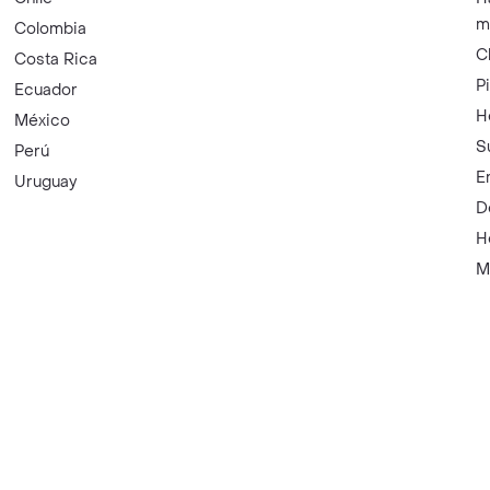
m
Colombia
C
Costa Rica
P
Ecuador
H
México
S
Perú
E
Uruguay
D
H
M