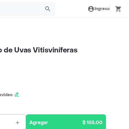
Ingreso
 de Uvas Vitisviníferas
evideo
Agregar
$ 155,00