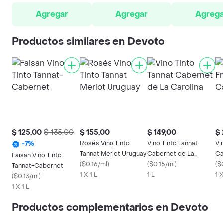
Agregar
Agregar
Agrega
Productos similares en Devoto
$ 125,00
$ 135,00
$ 155,00
$ 149,00
$ 
Rosés Vino Tinto
Vino Tinto Tannat
Vi
-
7
%
Tannat Merlot Uruguay
Cabernet de La
Ca
Faisan Vino Tinto
(
$0.16/ml
)
Carolina
(
$0.15/ml
)
(
$0
Tannat-Cabernet
1 X 1 L
1 L
1 X
(
$0.13/ml
)
1 X 1 L
Productos complementarios en Devoto