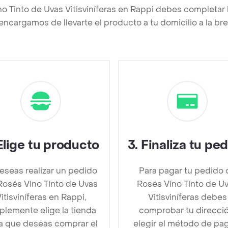
no Tinto de Uvas Vitisviníferas en Rappi debes completar 
encargamos de llevarte el producto a tu domicilio a la b
Elige tu producto
3
.
Finaliza tu pe
deseas realizar un pedido
Para pagar tu pedido 
Rosés Vino Tinto de Uvas
Rosés Vino Tinto de U
itisviníferas en Rappi,
Vitisviníferas debes
plemente elige la tienda
comprobar tu direcció
la que deseas comprar el
elegir el método de pa