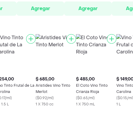
r
Agregar
Agregar
Ag
254,00
$ 685,00
$ 485,00
$ 149,0
no Tinto Frutal de La
Aristides Vino Tinto
El Coto Vino Tinto
Vino Tint
rolina
Merlot
Crianza Rioja
Carolina
.17/ml
)
(
$0.92/ml
)
(
$0.65/ml
)
(
$0.15/ml
 1.5 L
1 X 750 cc
1 X 750 mL
1 L