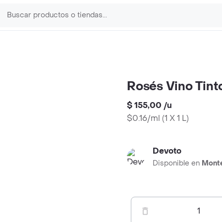
Rosés Vino Tinto
$ 155,00
/
u
$0.16/ml
(
1 X 1 L
)
Devoto
Disponible en
Mont
1