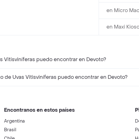
en Micro Mac
en Maxi Kios
¿Qué productos similares a Rosés Vino Tinto de Uvas Vitisviníferas puedo encontrar en Devoto?
¿Qué productos complementarios a Rosés Vino Tinto de Uvas Vitisviníferas puedo encontrar en Devoto?
Encontranos en estos países
P
Argentina
D
Brasil
P
Chile
H