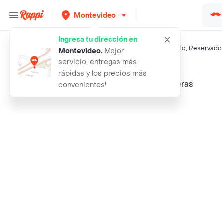
Montevideo
Ingresa tu dirección en
Búsquedas relacionadas:
Vino tinto
,
Rosés
,
Faisan
,
El Coto
,
Reservado
Montevideo
.
Mejor
servicio, entregas más
Rappi
roses vino tinto de uvas vitisvinif
rápidas y los precios más
convenientes!