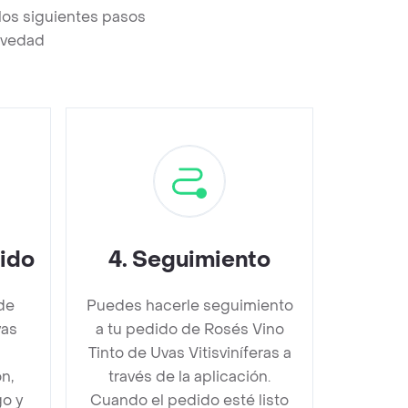
los siguientes pasos
revedad
dido
4
.
Seguimiento
de
Puedes hacerle seguimiento
vas
a tu pedido de Rosés Vino
Tinto de Uvas Vitisviníferas a
n,
través de la aplicación.
go y
Cuando el pedido esté listo