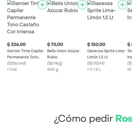
$ 326,00
$ 70,00
$ 150,00
$ 
Garnier Tinte Capilar
Bella Union Azúcar
Gaseosa Sprite Lima-
Te
Permanente Tono
Rubio
Limón 1,5 Lt
In
Castaño Cor Intensa
(
$326/und
)
(
$0.14/g
)
(
$0.10/ml
)
(
$
1 Und
500 g
1 X 1.5 L
10
¿Cómo pedir
Ros