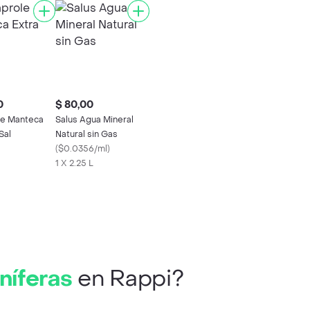
0
$ 80,00
e Manteca
Salus Agua Mineral
Sal
Natural sin Gas
(
$0.0356/ml
)
1 X 2.25 L
iníferas
en Rappi?