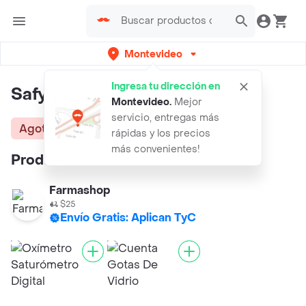
Montevideo
Ingresa tu dirección en
Safy Frasco de Análisis Estéril
Montevideo
.
Mejor
servicio, entregas más
Agotado
rápidas y los precios
más convenientes!
Productos similares:
Farmashop
$25
Envío Gratis: Aplican TyC