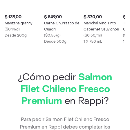
$ 139,00
$ 549,00
$ 370,00
$ 3
Manzana granny
Carne Churrasco de
Marichal Vino Tinto
Trav
(
$0.14/g
)
Cuadril
Cabernet Sauvignon
Cab
Desde 200g
(
$0.55/g
)
(
$0.50/ml
)
(
$0
Desde 500g
1 X 750 mL
1 X
¿Cómo pedir
Salmon
Filet Chileno Fresco
Premium
en Rappi?
Para pedir Salmon Filet Chileno Fresco
Premium en Rappi debes completar los