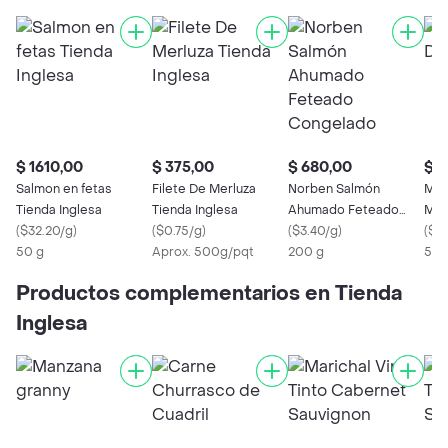
$ 1610,00
$ 375,00
$ 680,00
$ 3
Salmon en fetas
Filete De Merluza
Norben Salmón
Mix
Tienda Inglesa
Tienda Inglesa
Ahumado Feteado
Mar
(
$32.20/g
)
(
$0.75/g
)
Congelado
(
$3.40/g
)
(
$0.
50 g
Aprox. 500g/pqt
200 g
500
Productos complementarios en Tienda
Inglesa