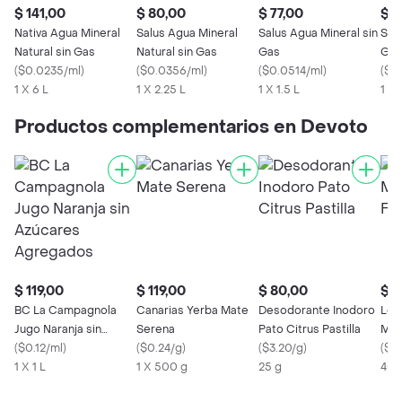
$ 141,00
$ 80,00
$ 77,00
$ 6
Nativa Agua Mineral
Salus Agua Mineral
Salus Agua Mineral sin
Sal
Natural sin Gas
Natural sin Gas
Gas
Gas
(
$0.0235/ml
)
(
$0.0356/ml
)
(
$0.0514/ml
)
(
$0.
1 X 6 L
1 X 2.25 L
1 X 1.5 L
1 X
Productos complementarios en Devoto
$ 119,00
$ 119,00
$ 80,00
$ 1
BC La Campagnola
Canarias Yerba Mate
Desodorante Inodoro
Los
Jugo Naranja sin
Serena
Pato Citrus Pastilla
Mer
Azúcares Agregados
(
$0.12/ml
)
(
$0.24/g
)
(
$3.20/g
)
Azu
(
$0
1 X 1 L
1 X 500 g
25 g
400