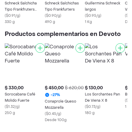
Schneck Salchicha
Schneck Salchichas
Guillermina Schneck
Catt
Tipo Frankfruters
Tipo Frankfurters
largos
Vací
Cortos1
(
$0.91/g
)
(
$0.90/g
)
(
$0.95/g
)
(
$0.
330 g
490 g
1 Kg
Des
Productos complementarios en Devoto
$ 330,00
$ 450,00
$ 620,00
$ 130,00
$ 1
Sorocabana Café
Los Sorchantes Pan
Bim
-
27
%
Molido Fuerte
De Viena X 8
(
$17
Conaprole Queso
(
$1.32/g
)
(
$0.73/g
)
1 x 
Mozzarella
250 g
180 g
(
$0.45/g
)
Desde 100g