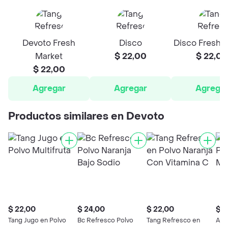
Devoto Fresh
Disco
Disco Fresh 
Market
$ 22,00
$ 22,00
$ 22,00
Agregar
Agregar
Agrega
Productos similares en Devoto
$ 22,00
$ 24,00
$ 22,00
$ 1
Tang Jugo en Polvo
Bc Refresco Polvo
Tang Refresco en
Arc