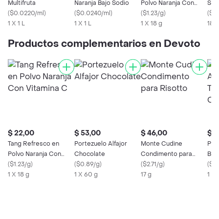
Multifruta
Naranja Bajo Sodio
Polvo Naranja Con
Sabo
(
$0.0220/ml
)
(
$0.0240/ml
)
Vitamina C
(
$1.23/g
)
(
$0
1 X 1 L
1 X 1 L
1 X 18 g
18 
Productos complementarios en Devoto
$ 22,00
$ 53,00
$ 46,00
$ 5
Tang Refresco en
Portezuelo Alfajor
Monte Cudine
Port
Polvo Naranja Con
Chocolate
Condimento para
Blan
Vitamina C
(
$1.23/g
)
(
$0.89/g
)
Risotto
(
$2.71/g
)
Cho
(
$0
1 X 18 g
1 X 60 g
17 g
1 X 