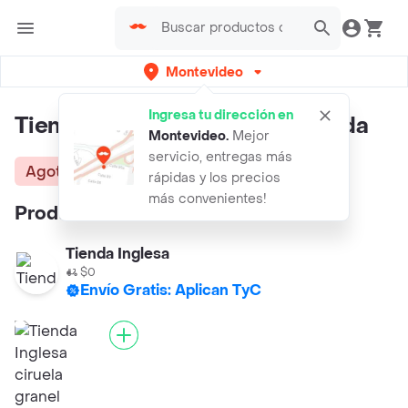
Montevideo
Ingresa tu dirección en
Tienda Inglesa Ciruela Importada
Montevideo
.
Mejor
servicio, entregas más
Agotado
rápidas y los precios
más convenientes!
Productos similares:
Tienda Inglesa
$0
Envío Gratis: Aplican TyC