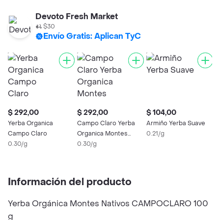
Devoto Fresh Market
$30
Envío Gratis: Aplican TyC
$ 292,00
$ 292,00
$ 104,00
$
Yerba Organica
Campo Claro Yerba
Armiño Yerba Suave
L
Campo Claro
Organica Montes
0.21/g
H
0.30/g
Nativos
0.30/g
0
Información del producto
Yerba Orgánica Montes Nativos CAMPOCLARO 100
g