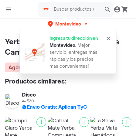
Montevideo
Ingresa tu dirección en
Yerba Orgánica Montes Nativos
Montevideo
.
Mejor
Campoclaro
servicio, entregas más
rápidas y los precios
más convenientes!
Agotado
Productos similares:
Disco
$30
Envío Gratis: Aplican TyC