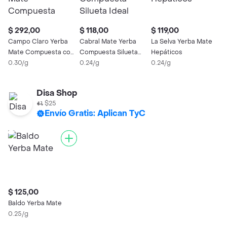
$ 292,00
$ 118,00
$ 119,00
$
Campo Claro Yerba
Cabral Mate Yerba
La Selva Yerba Mate
C
Mate Compuesta con
Compuesta Silueta
Hepáticos
O
Yuyos de las Sierras
0.30/g
Ideal
0.24/g
0.24/g
N
0
Orgánica
Disa Shop
$25
Envío Gratis: Aplican TyC
$ 125,00
Baldo Yerba Mate
0.25/g