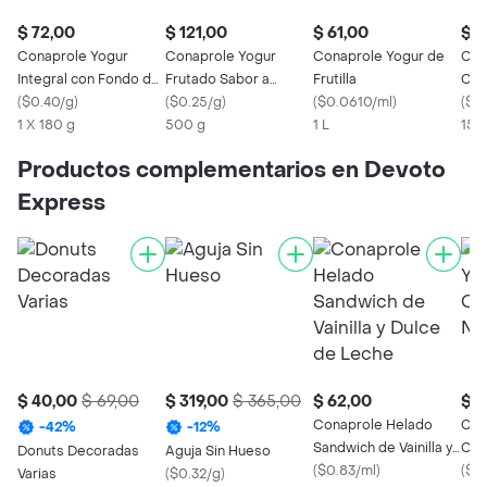
$ 72,00
$ 121,00
$ 61,00
$ 5
Conaprole Yogur
Conaprole Yogur
Conaprole Yogur de
Con
Integral con Fondo de
Frutado Sabor a
Frutilla
Cer
Frutillas
(
$0.40/g
)
Frutilla
(
$0.25/g
)
(
$0.0610/ml
)
Nat
(
$0
1 X 180 g
500 g
1 L
150
Productos complementarios en Devoto
Express
$ 40,00
$ 69,00
$ 319,00
$ 365,00
$ 62,00
$ 5
Conaprole Helado
Con
-
42
%
-
12
%
Sandwich de Vainilla y
Cer
Donuts Decoradas
Aguja Sin Hueso
Dulce de Leche
(
$0.83/ml
)
Nat
(
$0
Varias
(
$0.32/g
)