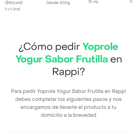
75 mL
150
(
$40/und
)
Desde 500g
1 x 1 Und
¿Cómo pedir
Yoprole
Yogur Sabor Frutilla
en
Rappi?
Para pedir Yoprole Yogur Sabor Frutilla en Rappi
debes completar los siguientes pasos y nos
encargamos de llevarte el producto a tu
domicilio a la brevedad