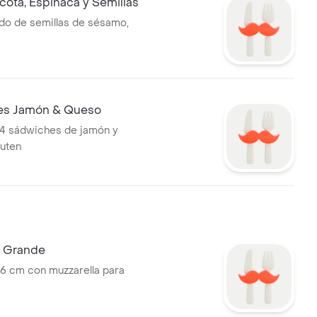
icota, Espinaca y Semillas
do de semillas de sésamo,
es Jamón & Queso
4 sádwiches de jamón y
luten
a Grande
26 cm con muzzarella para