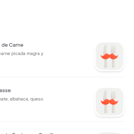
 de Carne
carne picada magra y
resse
mate, albahaca, queso.