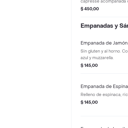
capresse acompañada 
asadas, postre lemon lig
$ 450,00
500 ml
Empanadas y Sá
Empanada de Jamón
Sin gluten y al horno. C
azul y muzzarella.
$ 145,00
Empanada de Espinac
Relleno de espinaca, ri
$ 145,00