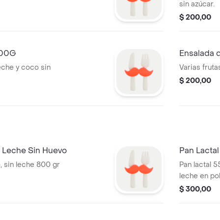
sin azúcar.
$ 200,00
100G
Ensalada d
eche y coco sin
Varias frut
$ 200,00
 Leche Sin Huevo
Pan Lactal
o, sin leche 800 gr
Pan lactal 550 gr, con harina de arroz y
leche en po
$ 300,00