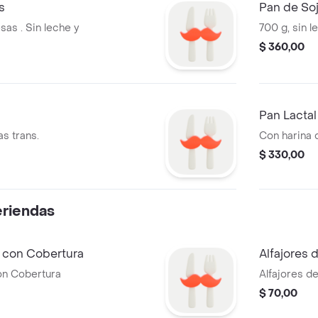
s
Pan de Soj
as . Sin leche y
700 g, sin l
$ 360,00
Pan Lactal
as trans.
Con harina d
$ 330,00
riendas
a con Cobertura
Alfajores
on Cobertura
Alfajores 
$ 70,00