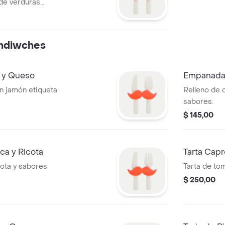
de verduras
ht, agua o jugo
ndiwches
 y Queso
Empanada
on jamón etiqueta
Relleno de 
sabores.
$ 145,00
a y Ricota
Tarta Cap
cota y sabores.
Tarta de to
$ 250,00