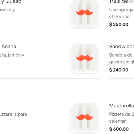
 y Queso
Trata de R
iense y
Con agrega
chia y lino.
$ 250,00
y Ananá
Sándwich
lla, jamón y
Bandeja de 
queso sin g
$ 240,00
Muzzarell
zzarella para
Pizzeta de 
calentar
$ 600,00