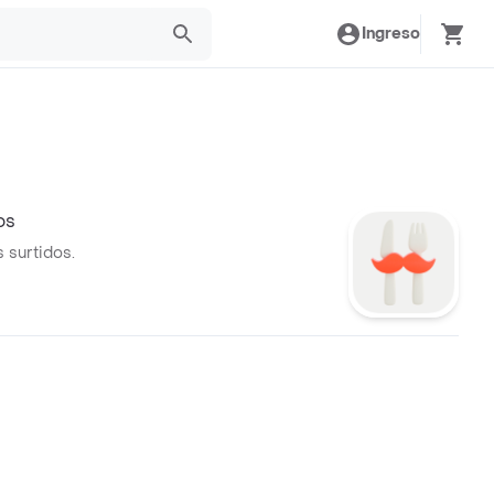
Ingreso
os
 surtidos.