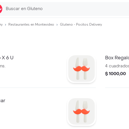
ry
Restaurantes en Montevideo
Gluteno - Pocitos Delivery
 X 6 U
Box Regal
ns.
4 cuadrados
$ 1000,00
car