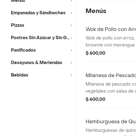
Menús
Menús
Empanadas y Sándiwches
Pizzas
Wok de Pollo con Arr
Postres Sin Azúcar y Sin Gluten
Wok de pollo con arroz,
brownie con merengue 
Panificados
acompañado de jugo o 
$ 600,00
Desayunos & Meriendas
Bebidas
Milanesa de Pescad
Milanesa de pescado c
vegetales con salsa de 
ensalada de frutas, jug
$ 600,00
Hamburguesa de Qui
Hamburguesas de quino