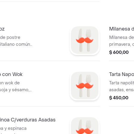
oz
Milanesa d
 de postre
Milanesa de
italiano común
primavera, 
agua 500 ml
agua de 500
$ 600,00
o con Wok
Tarta Napo
on wok de
Tarta napol
soja y sésamo,
asadas, ens
o o agua 500 ml
jugo o agua
$ 450,00
noa C/verduras Asadas
a y espinaca