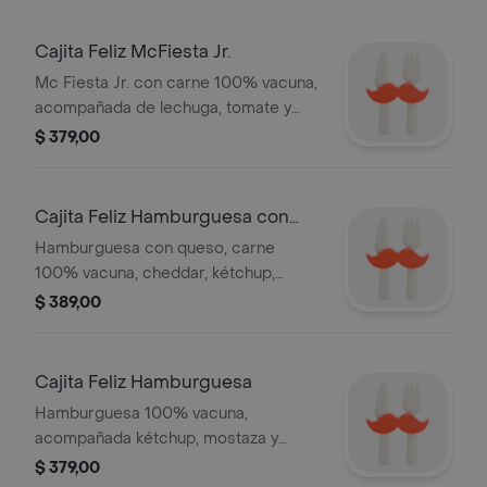
Cajita Feliz McFiesta Jr.
Mc Fiesta Jr. con carne 100% vacuna,
acompañada de lechuga, tomate y
cebolla. La Cajita Feliz ahora más
$ 379,00
nutritiva y divertida! Acompañada de
Libro o Juguete
Cajita Feliz Hamburguesa con
queso
Hamburguesa con queso, carne
100% vacuna, cheddar, kétchup,
mostaza, cebolla. ¡La clásica Cajita
$ 389,00
Feliz ahora más nutritiva y divertida!
Acompaña Libro o Juguete.
Cajita Feliz Hamburguesa
Hamburguesa 100% vacuna,
acompañada kétchup, mostaza y
cebolla. La clásica Cajita Feliz ahora
$ 379,00