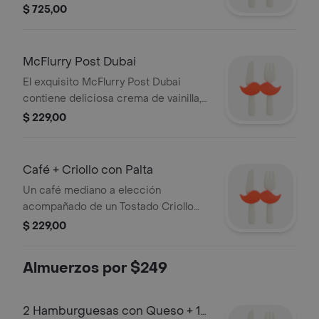
mucho queso cheddar, bacon, cebolla
$ 725,00
fresca, con pollo 100% pechuga,
acompañado de Papas y Refresco
grande.
McFlurry Post Dubai
El exquisito McFlurry Post Dubai
contiene deliciosa crema de vainilla,
combinado con topping de chocolate,
$ 229,00
un crocante y una deliciosa salsa de
Pistacchio Fabbri 100% italiana.
Café + Criollo con Palta
Un café mediano a elección
acompañado de un Tostado Criollo
con palta, huevo y queso. Para que tus
$ 229,00
mañanas y tardes sean deliciosas.
Almuerzos por $249
2 Hamburguesas con Queso + 1