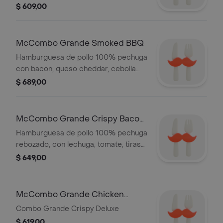
esconderlos de ellos.
$ 609,00
McCombo Grande Smoked BBQ
Hamburguesa de pollo 100% pechuga
con bacon, queso cheddar, cebolla
fresca, barbacoa y pan de papa.
$ 689,00
Acompañada de Papas y Refresco
grande.
McCombo Grande Crispy Bacon
Ranch
Hamburguesa de pollo 100% pechuga
rebozado, con lechuga, tomate, tiras
de bacon, pan de papa y la nueva
$ 649,00
salsa ranch. Acompañado de Papas y
Refresco grande.
McCombo Grande Chicken
Deluxe
Combo Grande Crispy Deluxe
$ 619,00