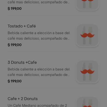
café mas delicioso, acompañado de
un Croissant relleno de lomito y
$ 199,00
queso.
Tostado + Café
Bebida caliente a elección a base del
café mas delicioso, acompañado de
un Tostado de lomito y queso.
$ 199,00
3 Donuts +Cafe
Bebida caliente a elección a base del
café mas delicioso, acompañado de
tres Donut glaseadas.
$ 199,00
Cafe + 2 Donuts
Un Café Mediano acompañado de 2