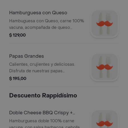
Hamburguesa con Queso
Hambuguesa con Queso, carne 100%
vacuna, acompañada de queso
cheddar, kétchup, mostaza y cebolla.
$ 129,00
Papas Grandes
Calientes, crujientes y deliciosas.
Disfruta de nuestras papas
mundialmente famosas, desde la
$ 195,00
primera hasta la última.
Descuento Rappidísimo
Doble Cheese BBQ Crispy +
Papas Grandes
Hamburguesa doble 100% carne
vacuna, con salsa barbacoa, cebolla