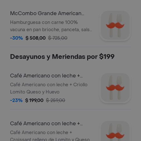
McCombo Grande American
BBQ 1 Carne
Hamburguesa con carne 100%
vacuna en pan brioche, panceta, salsa
barbacoa premium, queso y cebolla
-30%
$ 508,00
$ 725,00
fresca. Acompañado de Papas y
Refresco grande.
Desayunos y Meriendas por $199
Café Americano con leche +
Criollo de Lomito Queso y Huevo
Café Americano con leche + Criollo
Lomito Queso y Huevo
-23%
$ 199,00
$ 259,00
Café Americano con leche +
Croissant Relleno
Café Americano con leche +
Croissant relleno de Lomito y Queso