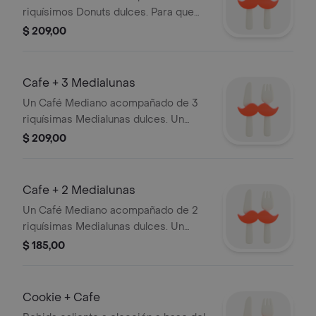
riquísimos Donuts dulces. Para que
tus mañanas y tardes sean deliciosas.
$ 209,00
Cafe + 3 Medialunas
Un Café Mediano acompañado de 3
riquísimas Medialunas dulces. Un
clásico ideal para cualquier momento
$ 209,00
del día. Esponjosas y suaves por
dentro; crocantes por fuera.
Cafe + 2 Medialunas
Un Café Mediano acompañado de 2
riquísimas Medialunas dulces. Un
clásico ideal para cualquier momento
$ 185,00
del día. Esponjosas y suaves por
dentro; crocantes por fuera.
Cookie + Cafe