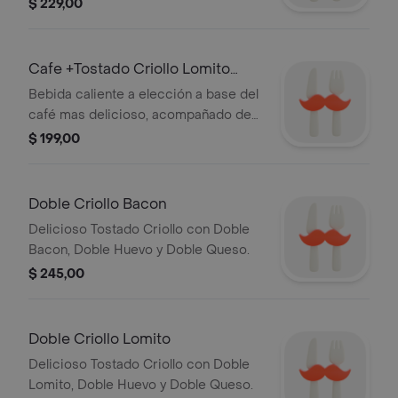
Queso. Para que tus mañanas y tardes
$ 229,00
sean deliciosas.
Cafe +Tostado Criollo Lomito
Queso y Huevo
Bebida caliente a elección a base del
café mas delicioso, acompañado de
un Criollo con lomito, queso y huevo.
$ 199,00
Doble Criollo Bacon
Delicioso Tostado Criollo con Doble
Bacon, Doble Huevo y Doble Queso.
$ 245,00
Doble Criollo Lomito
Delicioso Tostado Criollo con Doble
Lomito, Doble Huevo y Doble Queso.