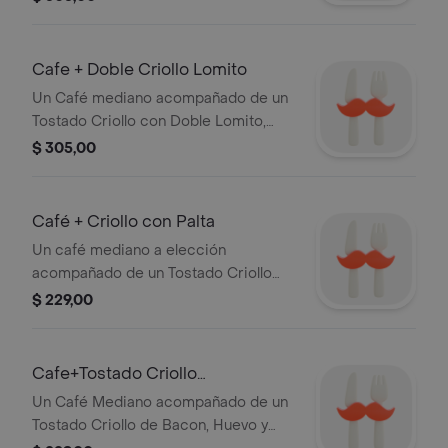
Cafe + Doble Criollo Lomito
Un Café mediano acompañado de un
Tostado Criollo con Doble Lomito,
Doble Huevo y Doble Queso.
$ 305,00
Café + Criollo con Palta
Un café mediano a elección
acompañado de un Tostado Criollo
con palta, huevo y queso. Para que tus
$ 229,00
mañanas y tardes sean deliciosas.
Cafe+Tostado Criollo
Bacon,Queso y Huevo
Un Café Mediano acompañado de un
Tostado Criollo de Bacon, Huevo y