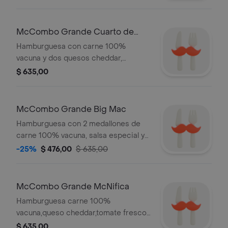
Acompañado de papas y bebida
grande
McCombo Grande Cuarto de
Libra con Queso
Hamburguesa con carne 100%
vacuna y dos quesos cheddar,
kétchup, mostaza y la cebolla fresca.
$ 635,00
Acompañado de papas y bebida
grande
McCombo Grande Big Mac
Hamburguesa con 2 medallones de
carne 100% vacuna, salsa especial y
queso cheddar, cebolla, lechuga y
-25%
$ 476,00
$ 635,00
pepino. Acompañado de papas y
bebida grande
McCombo Grande McNifica
Hamburguesa carne 100%
vacuna,queso cheddar,tomate fresco,
lechuga y cebolla con kétchup y
$ 635,00