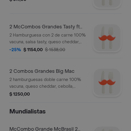
2 McCombos Grandes Tasty ft
Cuarto 2 carnes
2 Hamburguesa con 2 de carne 100%
vacuna, salsa tasty, queso cheddar,
cebolla, ketchup, mostaza en pan
-25%
$ 1154,00
$ 1538,00
brioche. Acompañado de 2 papas y 2
bebidas grandes.
2 Combos Grandes Big Mac
2 hamburguesas doble carne 100%
vacuna, queso cheddar, cebolla,
lechuga, salsa big mac, y pepinillos,
$ 1250,00
acompañado de 2 Papas Grandes y 2
Refrescos Grandes.
Mundialistas
McCombo Grande McBrasil 2