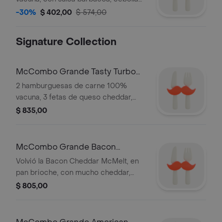
crispy, cebolla hidratada, queso
-30%
$ 402,00
$ 574,00
cheddar y Papas Grandes
Signature Collection
McCombo Grande Tasty Turbo
Bacon 2 Carnes
2 hamburguesas de carne 100%
vacuna, 3 fetas de queso cheddar,
tomate, lechuga, cebolla, y salsa Tasty,
$ 835,00
en pan brioche. Acompañado de
Papas y Refresco grande.
McCombo Grande Bacon
Cheddar McMelt 2c
Volvió la Bacon Cheddar McMelt, en
pan brioche, con mucho cheddar,
bacon y cebolla fresca, con 2 carnes
$ 805,00
100% vacunas, acompañado de
Papas y Refresco grande.