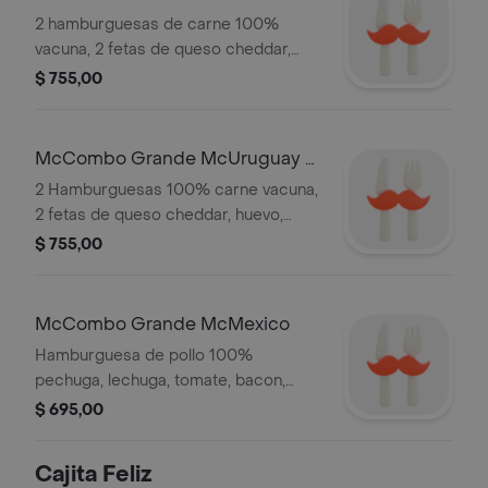
carnes
2 hamburguesas de carne 100%
vacuna, 2 fetas de queso cheddar,
bacon, lechuga, tomate, cebolla crispy
$ 755,00
y salsa mequinese, en pan brioche,
acompañado de Papas y Refresco
grande.
McCombo Grande McUruguay 2
carnes
2 Hamburguesas 100% carne vacuna,
2 fetas de queso cheddar, huevo,
lomito canadiense, bacon, lechuga,
$ 755,00
tomate y mayonesa en pan brioche,
acompañado de Papas y Refresco
grande.
McCombo Grande McMexico
Hamburguesa de pollo 100%
pechuga, lechuga, tomate, bacon,
cebolla fresca, 2 fetas de queso
$ 695,00
cheddar y palta, en pan brioche,
acompañado de Papas y Refrescos
Cajita Feliz
grandes.