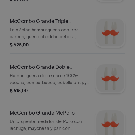
mayonesa. Acompañamiento papas y
bebida grande
McCombo Grande Triple
Hamburguesa con Queso
La clásica hamburguesa con tres
carnes, queso cheddar, cebolla,
kétchup y mostaza.
$ 625,00
McCombo Grande Doble
Cheese BBQ Crispy
Hamburguesa doble carne 100%
vacuna, con barbacoa, cebolla crispy,
cebolla hidratada, queso cheddar,
$ 615,00
acompañado de Papas y Refresco
grande.
McCombo Grande McPollo
Un crujiente medallón de Pollo con
lechuga, mayonesa y pan con