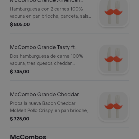
McCombo Grande American
BBQ 2 Carnes
Hamburguesa con 2 carnes 100%
vacuna en pan brioche, panceta, salsa
barbacoa premium, queso y cebolla
$ 805,00
fresca. Acompañada de Papas y
Refresco grande.
McCombo Grande Tasty ft
Cuarto 2 carnes
Dos hamburguesa de carne 100%
vacuna, tres quesos cheddar,
mostaza, ketchup, salsa tasty, en pan
$ 745,00
brioche. Acompañado de papas y
bebida grandes.
McCombo Grande Cheddar
McMelt Pollo
Proba la nueva Bacon Cheddar
McMelt Pollo Crispy, en pan brioche,
mucho queso cheddar, bacon, cebolla
$ 725,00
fresca, con pollo 100% pechuga,
acompañado de Papas y Refresco
McCombos