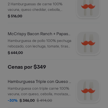
Papas Pequeña + 1 Refresco
2 Hamburguesas de carne 100%
Pequeño
vacuna, queso cheddar, cebolla,
ketchup y mostaza. Acompañado de
$ 516,00
Papas y Refresco pequeño.
McCrispy Bacon Ranch + Papas
Grandes
Hamburguesa de pollo 100% pechuga
rebozado, con lechuga, tomate, tiras
de bacon, pan de papa y la nueva
$ 644,00
salsa Ranch. Acompañado de Papas
grandes.
Cenas por $349
Hamburguesa Triple con Queso +
Papas medianas
Hamburguesa con triple carne 100%
vacuna, con queso, cebolla, mostaza,
ketchup + papas medianas
-30%
$ 346,00
$ 494,00