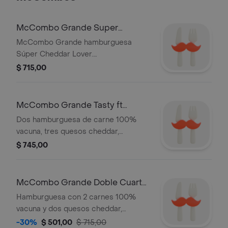
grande.
McCombo Grande Super
Cheddar Lover
McCombo Grande hamburguesa
Súper Cheddar Lover.
Acompañamiento y bebida grande a
$ 715,00
elección
McCombo Grande Tasty ft
Cuarto 2 carnes
Dos hamburguesa de carne 100%
vacuna, tres quesos cheddar,
mostaza, ketchup, salsa tasty, en pan
$ 745,00
brioche. Acompañado de papas y
bebida grandes.
McCombo Grande Doble Cuarto
de Libra con Queso
Hamburguesa con 2 carnes 100%
vacuna y dos quesos cheddar,
kétchup, mostaza y la cebolla fresca.
-30%
$ 501,00
$ 715,00