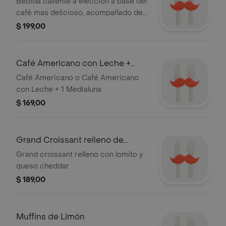
Bebida caliente a elección a base del
café mas delicioso, acompañado de
una Cookie.
$ 199,00
Café Americano con Leche +
Medialuna
Café Americano o Café Americano
con Leche + 1 Medialuna
$ 169,00
Grand Croissant relleno de
Lomito y Queso
Grand croissant relleno con lomito y
queso cheddar
$ 189,00
Muffins de Limón