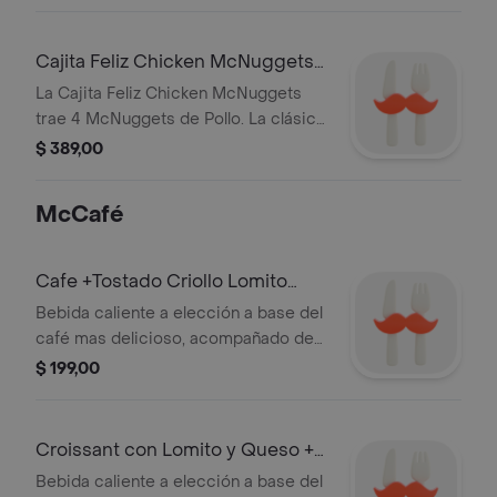
más nutritiva y divertida! Acompaña
un Libro o Juguete.
Cajita Feliz Chicken McNuggets
4unidades
La Cajita Feliz Chicken McNuggets
trae 4 McNuggets de Pollo. La clásica
Cajita Feliz ahora más nutritiva y
$ 389,00
divertida! Acompaña un Libro o un
Juguete.
McCafé
Cafe +Tostado Criollo Lomito
Queso y Huevo
Bebida caliente a elección a base del
café mas delicioso, acompañado de
un Criollo con lomito, queso y huevo.
$ 199,00
Croissant con Lomito y Queso +
Café
Bebida caliente a elección a base del