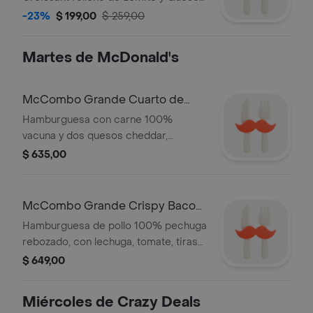
cheddar.
-23%
$ 199,00
$ 259,00
Martes de McDonald's
McCombo Grande Cuarto de
Libra con Queso
Hamburguesa con carne 100%
vacuna y dos quesos cheddar,
kétchup, mostaza y la cebolla fresca.
$ 635,00
Acompañado de papas y bebida
grande
McCombo Grande Crispy Bacon
Ranch
Hamburguesa de pollo 100% pechuga
rebozado, con lechuga, tomate, tiras
de bacon, pan de papa y la nueva
$ 649,00
salsa ranch. Acompañado de Papas y
Refresco grande.
Miércoles de Crazy Deals