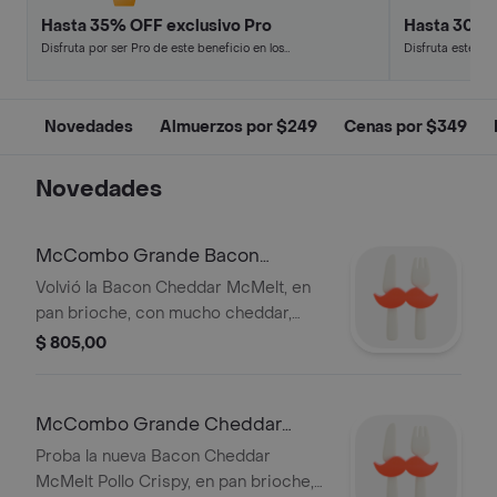
Hasta 35% OFF exclusivo Pro
Hasta 30% 
Disfruta por ser Pro de este beneficio en los
Disfruta este de
restaurantes y tiendas más top.
en minutos.
Novedades
Almuerzos por $249
Cenas por $349
Novedades
McCombo Grande Bacon
Cheddar McMelt 2c
Volvió la Bacon Cheddar McMelt, en
pan brioche, con mucho cheddar,
bacon y cebolla fresca, con 2 carnes
$ 805,00
100% vacunas, acompañado de
Papas y Refresco grande.
McCombo Grande Cheddar
McMelt Pollo
Proba la nueva Bacon Cheddar
McMelt Pollo Crispy, en pan brioche,