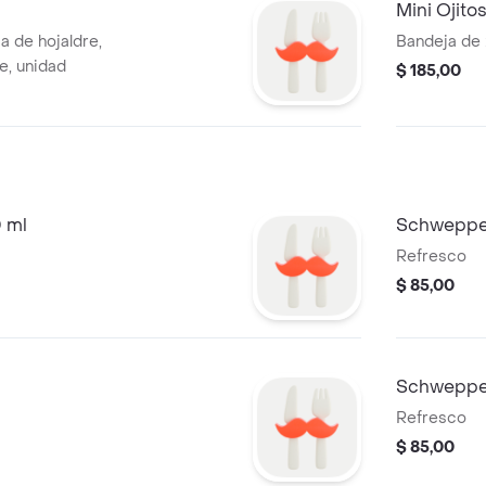
Mini Ojito
a de hojaldre,
Bandeja de 
e, unidad
$ 185,00
 ml
Schweppe
Refresco
$ 85,00
l
Schweppes
Refresco
$ 85,00