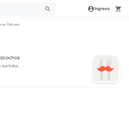
Ingreso
uces Delivery
izcochos
 surtidos.