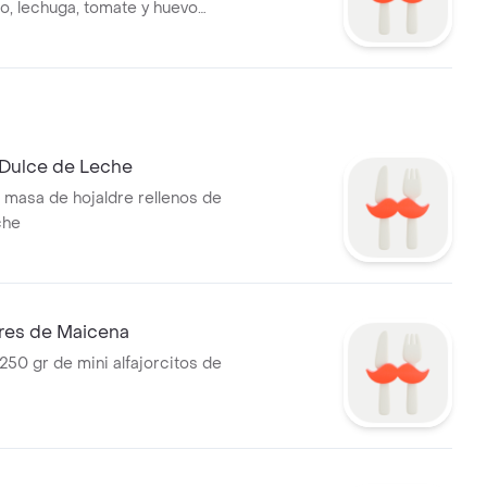
o, lechuga, tomate y huevo
lección
Dulce de Leche
masa de hojaldre rellenos de
che
ores de Maicena
250 gr de mini alfajorcitos de