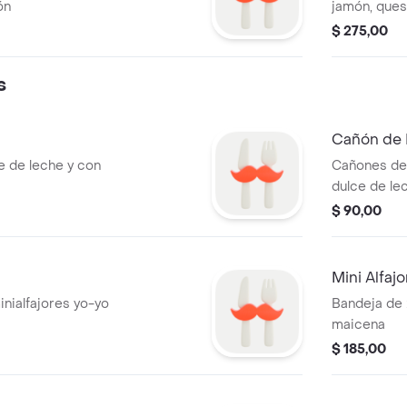
ón
jamón, ques
con pan a e
$ 275,00
s
Cañón de 
ce de leche y con
Cañones de 
dulce de le
$ 90,00
Mini Alfaj
nialfajores yo-yo
Bandeja de 
maicena
$ 185,00